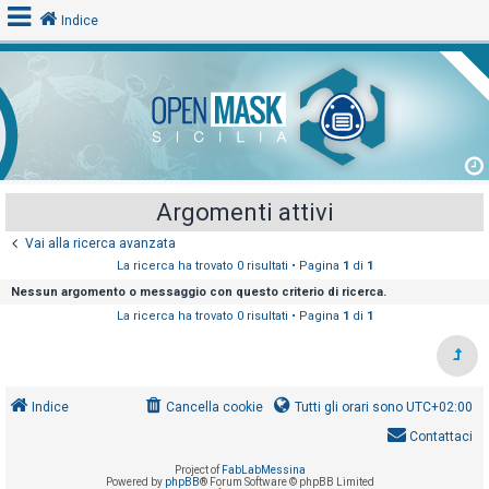
Indice
L
o
g
i
Argomenti attivi
n
Vai alla ricerca avanzata
La ricerca ha trovato 0 risultati • Pagina
1
di
1
A
Nessun argomento o messaggio con questo criterio di ricerca.
r
La ricerca ha trovato 0 risultati • Pagina
1
di
1
g
o
m
Indice
Cancella cookie
Tutti gli orari sono
UTC+02:00
e
Contattaci
n
t
Project of
FabLabMessina
Powered by
phpBB
® Forum Software © phpBB Limited