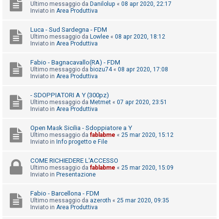
i
Ultimo messaggio da
Danilolup
«
08 apr 2020, 22:17
Inviato in
Area Produttiva
s
e
Luca - Sud Sardegna - FDM
Ultimo messaggio da
Lowlee
«
08 apr 2020, 18:12
n
Inviato in
Area Produttiva
z
a
Fabio - Bagnacavallo(RA) - FDM
Ultimo messaggio da
biozu74
«
08 apr 2020, 17:08
r
Inviato in
Area Produttiva
i
- SDOPPIATORI A Y (300pz)
s
Ultimo messaggio da
Metmet
«
07 apr 2020, 23:51
p
Inviato in
Area Produttiva
o
Open Mask Sicilia - Sdoppiatore a Y
s
Ultimo messaggio da
fablabme
«
25 mar 2020, 15:12
Inviato in
Info progetto e File
t
a
COME RICHIEDERE L'ACCESSO
Ultimo messaggio da
fablabme
«
25 mar 2020, 15:09
Inviato in
Presentazione
A
Fabio - Barcellona - FDM
r
Ultimo messaggio da
azeroth
«
25 mar 2020, 09:35
Inviato in
Area Produttiva
g