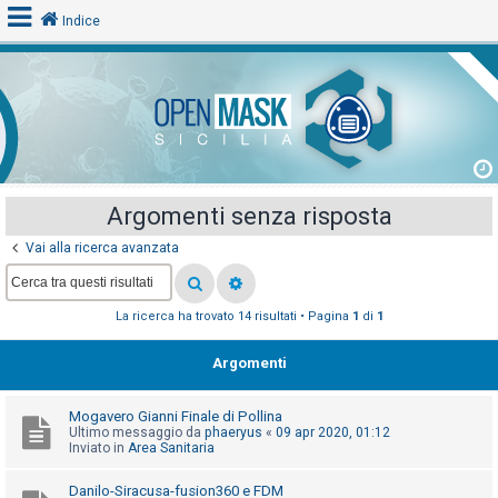
Indice
L
o
g
i
Argomenti senza risposta
n
Vai alla ricerca avanzata
A
La ricerca ha trovato 14 risultati • Pagina
1
di
1
r
g
Argomenti
o
m
Mogavero Gianni Finale di Pollina
e
Ultimo messaggio da
phaeryus
«
09 apr 2020, 01:12
Inviato in
Area Sanitaria
n
t
Danilo-Siracusa-fusion360 e FDM