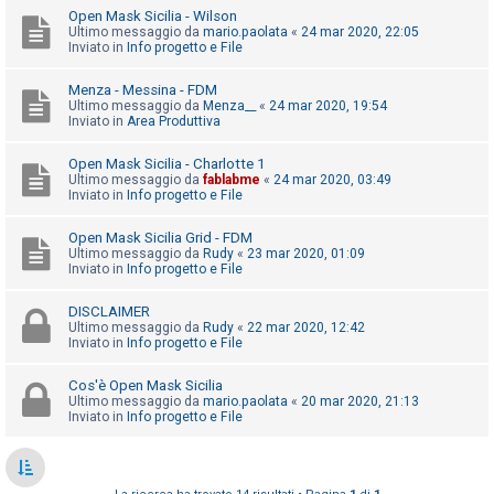
o
Open Mask Sicilia - Wilson
Ultimo messaggio da
mario.paolata
«
24 mar 2020, 22:05
m
Inviato in
Info progetto e File
e
n
Menza - Messina - FDM
Ultimo messaggio da
Menza__
«
24 mar 2020, 19:54
t
Inviato in
Area Produttiva
i
Open Mask Sicilia - Charlotte 1
a
Ultimo messaggio da
fablabme
«
24 mar 2020, 03:49
t
Inviato in
Info progetto e File
t
Open Mask Sicilia Grid - FDM
i
Ultimo messaggio da
Rudy
«
23 mar 2020, 01:09
Inviato in
Info progetto e File
v
i
DISCLAIMER
Ultimo messaggio da
Rudy
«
22 mar 2020, 12:42
Inviato in
Info progetto e File
C
Cos'è Open Mask Sicilia
e
Ultimo messaggio da
mario.paolata
«
20 mar 2020, 21:13
Inviato in
Info progetto e File
r
c
a