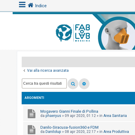
Indice
L
o
g
i
n
Vai alla ricerca avanzata
A
r
g
ARGOMENTI
o
m
Mogavero Gianni Finale di Pollina
e
da
phaeryus
»
09 apr 2020, 01:12
» in
Area Sanitaria
n
Danilo-Siracusa-fusion360 e FDM
t
da
Danilolup
»
08 apr 2020, 22:17
» in
Area Produttiva