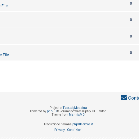
0
 File
0
e
0
0
e File
Conta
Project of
FabLabMessina
Powered by
phpBB
® Forum Software © phpBB Limited
Theme from
MannixMD
Traduzione Italiana
phpBB-Store.it
Privacy
|
Condizioni