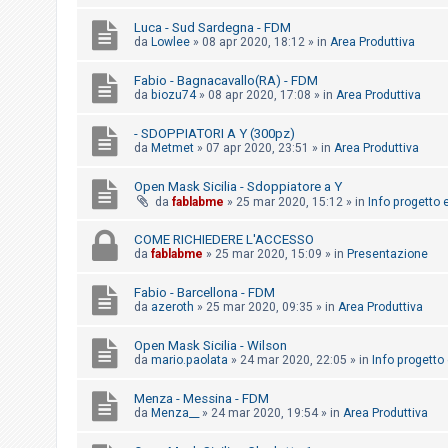
i
Luca - Sud Sardegna - FDM
s
da
Lowlee
»
08 apr 2020, 18:12
» in
Area Produttiva
e
n
Fabio - Bagnacavallo(RA) - FDM
da
biozu74
»
08 apr 2020, 17:08
» in
Area Produttiva
z
a
- SDOPPIATORI A Y (300pz)
da
Metmet
»
07 apr 2020, 23:51
» in
Area Produttiva
r
i
Open Mask Sicilia - Sdoppiatore a Y
s
da
fablabme
»
25 mar 2020, 15:12
» in
Info progetto e
p
COME RICHIEDERE L'ACCESSO
o
da
fablabme
»
25 mar 2020, 15:09
» in
Presentazione
s
Fabio - Barcellona - FDM
t
da
azeroth
»
25 mar 2020, 09:35
» in
Area Produttiva
a
Open Mask Sicilia - Wilson
da
mario.paolata
»
24 mar 2020, 22:05
» in
Info progetto 
A
Menza - Messina - FDM
r
da
Menza__
»
24 mar 2020, 19:54
» in
Area Produttiva
g