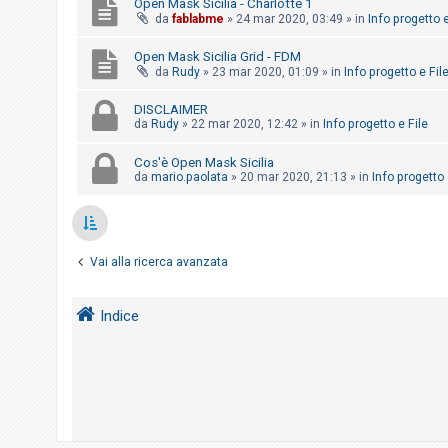
Open Mask Sicilia - Charlotte 1
o
da
fablabme
»
24 mar 2020, 03:49
» in
Info progetto e
m
Open Mask Sicilia Grid - FDM
e
da
Rudy
»
23 mar 2020, 01:09
» in
Info progetto e Fil
n
t
DISCLAIMER
da
Rudy
»
22 mar 2020, 12:42
» in
Info progetto e File
i
a
Cos'è Open Mask Sicilia
t
da
mario.paolata
»
20 mar 2020, 21:13
» in
Info progetto 
t
i
v
Vai alla ricerca avanzata
i
Indice
C
e
r
c
a