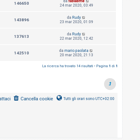
da
fablabme
146650
24 mar 2020, 03:49
da
Rudy
143896
23 mar 2020, 01:09
da
Rudy
137613
22 mar 2020, 12:42
da
mario.paolata
142510
20 mar 2020, 21:13
La ricerca ha trovato 14 risultati • Pagina
1
di
1
ttaci
Cancella cookie
Tutti gli orari sono
UTC+02:00