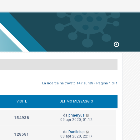
La ricerca ha trovato 14 risultati • Pagina
1
di
1
E
VISITE
ULTIMO MESSAGGIO
da
phaeryus
154938
09 apr 2020, 01:12
da
Danilolup
128581
08 apr 2020, 22:17