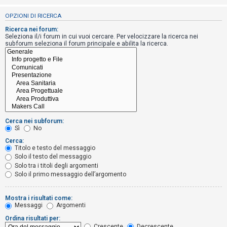
i
OPZIONI DI RICERCA
s
e
Ricerca nei forum:
Seleziona il/i forum in cui vuoi cercare. Per velocizzare la ricerca nei
n
subforum seleziona il forum principale e abilita la ricerca.
z
a
r
i
s
p
Cerca nei subforum:
o
Sì
No
s
Cerca:
Titolo e testo del messaggio
t
Solo il testo del messaggio
a
Solo tra i titoli degli argomenti
Solo il primo messaggio dell’argomento
A
Mostra i risultati come:
Messaggi
Argomenti
r
Ordina risultati per:
g
Crescente
Decrescente