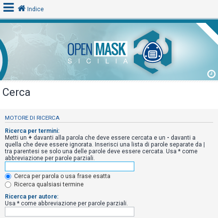
Indice
L
o
g
i
Cerca
n
MOTORE DI RICERCA
A
Ricerca per termini:
Metti un
+
davanti alla parola che deve essere cercata e un
-
davanti a
r
quella che deve essere ignorata. Inserisci una lista di parole separate da
|
tra parentesi se solo una delle parole deve essere cercata. Usa * come
g
abbreviazione per parole parziali.
o
m
Cerca per parola o usa frase esatta
Ricerca qualsiasi termine
e
Ricerca per autore:
n
Usa * come abbreviazione per parole parziali.
t