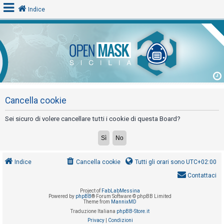
Indice
L
o
g
i
n
Cancella cookie
Sei sicuro di volere cancellare tutti i cookie di questa Board?
A
r
g
Indice
Cancella cookie
Tutti gli orari sono
UTC+02:00
o
Contattaci
m
Project of
FabLabMessina
e
Powered by
phpBB
® Forum Software © phpBB Limited
Theme from
MannixMD
n
Traduzione Italiana
phpBB-Store.it
t
Privacy
|
Condizioni