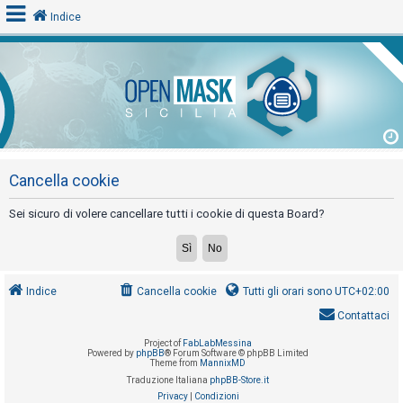
Indice
L
o
g
i
n
Cancella cookie
Sei sicuro di volere cancellare tutti i cookie di questa Board?
A
r
g
Indice
Cancella cookie
Tutti gli orari sono
UTC+02:00
o
Contattaci
m
Project of
FabLabMessina
e
Powered by
phpBB
® Forum Software © phpBB Limited
Theme from
MannixMD
n
Traduzione Italiana
phpBB-Store.it
t
Privacy
|
Condizioni