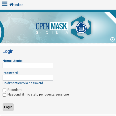
Indice
L
o
g
i
Login
n
Nome utente:
A
Password:
r
g
Ho dimenticato la password
o
Ricordami
m
Nascondi il mio stato per questa sessione
e
n
t