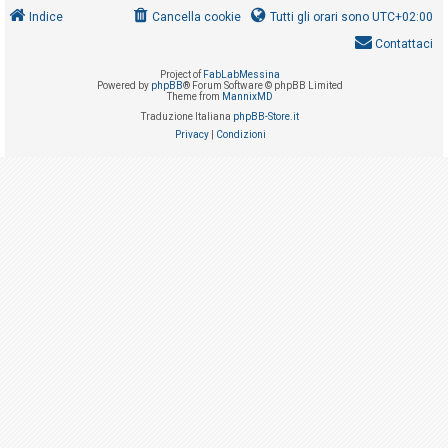
i
Indice
Cancella cookie
Tutti gli orari sono
UTC+02:00
s
Contattaci
e
Project of
FabLabMessina
n
Powered by
phpBB
® Forum Software © phpBB Limited
Theme from
MannixMD
z
Traduzione Italiana
phpBB-Store.it
a
Privacy
|
Condizioni
r
i
s
p
o
s
t
a
A
r
g