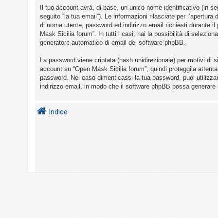
i
Il tuo account avrà, di base, un unico nome identificativo (in s
s
seguito “la tua email”). Le informazioni rilasciate per l’apertur
di nome utente, password ed indirizzo email richiesti durante il
e
Mask Sicilia forum”. In tutti i casi, hai la possibilità di selezio
n
generatore automatico di email del software phpBB.
z
La password viene criptata (hash unidirezionale) per motivi di s
a
account su “Open Mask Sicilia forum”, quindi proteggila attenta
r
password. Nel caso dimenticassi la tua password, puoi utilizza
i
indirizzo email, in modo che il software phpBB possa generare
s
p
Indice
o
s
t
a
A
r
g