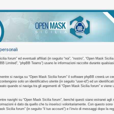
personali
 forum” ed eventuali affiliati (in seguito “noi”, “nostro”, “Open Mask Sicilia
BB Limited”, “phpBB Teams”) usano le informazioni raccolte durante qualsiasi s
mentre si naviga su “Open Mask Sicilia forum” il software phpBB creerà un cer
 contengono solo un identificativo utente (in seguito “user-id”) ed un identific
to quando si naviga tra gli argomenti di “Open Mask Sicilia forum” e viene us
e navighi su “Open Mask Sicilia forum”, benché questi siano estranei agli sc
ormazioni è dato da quello che tu inserisci volontariamente. Con questo sono 
sk Sicilia forum” (in seguito “il tuo account”) e l’invio di messaggi dopo la reg