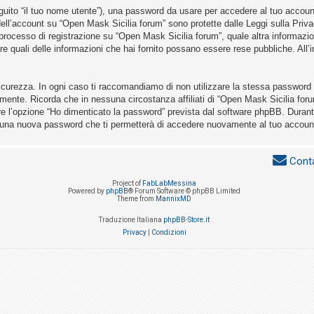
eguito “il tuo nome utente”), una password da usare per accedere al tuo account 
a dell’account su “Open Mask Sicilia forum” sono protette dalle Leggi sulla Priva
 processo di registrazione su “Open Mask Sicilia forum”, quale altra informazio
nare quali delle informazioni che hai fornito possano essere rese pubbliche. All’i
icurezza. In ogni caso ti raccomandiamo di non utilizzare la stessa password i
mente. Ricorda che in nessuna circostanza affiliati di “Open Mask Sicilia for
re l’opzione “Ho dimenticato la password” prevista dal software phpBB. Durant
 una nuova password che ti permetterà di accedere nuovamente al tuo accoun
Conta
Project of
FabLabMessina
Powered by
phpBB
® Forum Software © phpBB Limited
Theme from
MannixMD
Traduzione Italiana
phpBB-Store.it
Privacy
|
Condizioni