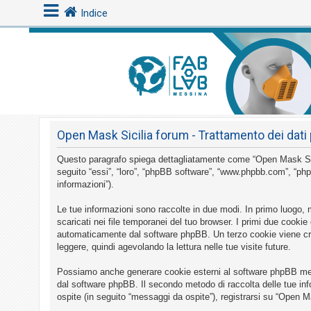
Indice
L
o
g
i
Open Mask Sicilia forum - Trattamento dei dati 
n
Questo paragrafo spiega dettagliatamente come “Open Mask Sicilia
seguito “essi”, “loro”, “phpBB software”, “www.phpbb.com”, “php
A
informazioni”).
r
Le tue informazioni sono raccolte in due modi. In primo luogo, 
g
scaricati nei file temporanei del tuo browser. I primi due cookie
o
automaticamente dal software phpBB. Un terzo cookie viene crea
leggere, quindi agevolando la lettura nelle tue visite future.
m
e
Possiamo anche generare cookie esterni al software phpBB mentr
n
dal software phpBB. Il secondo metodo di raccolta delle tue inf
ospite (in seguito “messaggi da ospite”), registrarsi su “Open Ma
t