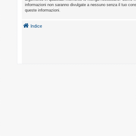
i
informazioni non saranno divulgate a nessuno senza il tuo con
s
queste informazioni.
e
n
Indice
z
a
r
i
s
p
o
s
t
a
A
r
g