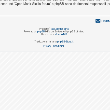
senso, né “Open Mask Sicilia forum” o phpBB sono da ritenersi responsabili p
Conta
Project of
FabLabMessina
Powered by
phpBB
® Forum Software © phpBB Limited
Theme from
MannixMD
Traduzione Italiana
phpBB-Store.it
Privacy
|
Condizioni