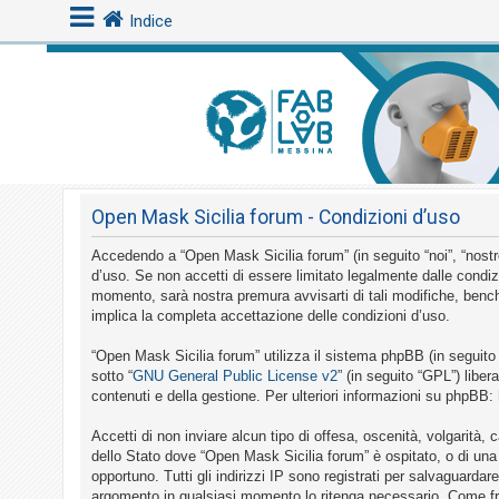
Indice
L
o
g
i
Open Mask Sicilia forum - Condizioni d’uso
n
Accedendo a “Open Mask Sicilia forum” (in seguito “noi”, “nostro
d’uso. Se non accetti di essere limitato legalmente dalle condiz
A
momento, sarà nostra premura avvisarti di tali modifiche, bench
implica la completa accettazione delle condizioni d’uso.
r
g
“Open Mask Sicilia forum” utilizza il sistema phpBB (in seguit
o
sotto “
GNU General Public License v2
” (in seguito “GPL”) libe
contenuti e della gestione. Per ulteriori informazioni su phpBB:
m
e
Accetti di non inviare alcun tipo di offesa, oscenità, volgarità
n
dello Stato dove “Open Mask Sicilia forum” è ospitato, o di una 
opportuno. Tutti gli indirizzi IP sono registrati per salvaguardar
t
argomento in qualsiasi momento lo ritenga necessario. Come fru