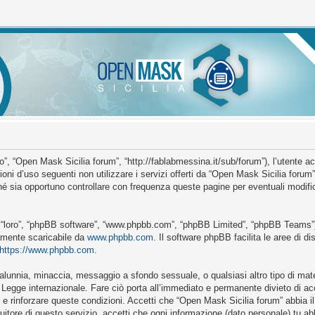
”, “Open Mask Sicilia forum”, “http://fablabmessina.it/sub/forum”), l’utente a
ioni d’uso seguenti non utilizzare i servizi offerti da “Open Mask Sicilia for
é sia opportuno controllare con frequenza queste pagine per eventuali modific
o “loro”, “phpBB software”, “www.phpbb.com”, “phpBB Limited”, “phpBB Teams”)
ramente scaricabile da
www.phpbb.com
. Il software phpBB facilita le aree di 
https://www.phpbb.com
.
, calunnia, minaccia, messaggio a sfondo sessuale, o qualsiasi altro tipo di mat
Legge internazionale. Fare ciò porta all’immediato e permanente divieto di acce
e e rinforzare queste condizioni. Accetti che “Open Mask Sicilia forum” abbia il 
itore di questo servizio, accetti che ogni informazione (dato personale) tu a