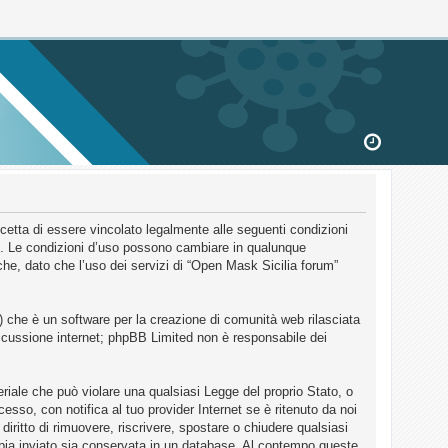
ccetta di essere vincolato legalmente alle seguenti condizioni
um”. Le condizioni d’uso possono cambiare in qualunque
he, dato che l’uso dei servizi di “Open Mask Sicilia forum”
 che è un software per la creazione di comunità web rilasciata
discussione internet; phpBB Limited non è responsabile dei
eriale che può violare una qualsiasi Legge del proprio Stato, o
sso, con notifica al tuo provider Internet se è ritenuto da noi
diritto di rimuovere, riscrivere, spostare o chiudere qualsiasi
bbia inviato sia conservata in un database. Al contempo queste