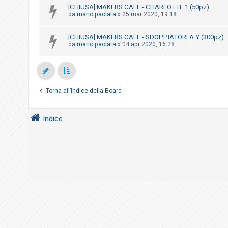
i
[CHIUSA] MAKERS CALL - CHARLOTTE 1 (50pz)
da
mario.paolata
»
25 mar 2020, 19:18
s
e
[CHIUSA] MAKERS CALL - SDOPPIATORI A Y (300pz)
n
da
mario.paolata
»
04 apr 2020, 16:28
z
a
r
i
Torna all’Indice della Board
s
p
Indice
o
s
t
a
A
r
g