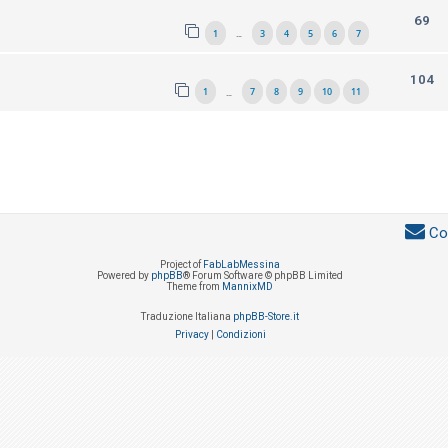
69
1
3
4
5
6
7
…
104
1
7
8
9
10
11
…
Co
Project of
FabLabMessina
Powered by
phpBB
® Forum Software © phpBB Limited
Theme from
MannixMD
Traduzione Italiana
phpBB-Store.it
Privacy
|
Condizioni