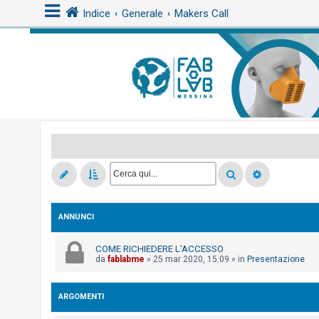
Indice
Generale
Makers Call
L
o
g
i
n
A
r
ANNUNCI
g
o
COME RICHIEDERE L'ACCESSO
m
da
fablabme
»
25 mar 2020, 15:09
» in
Presentazione
e
n
ARGOMENTI
t