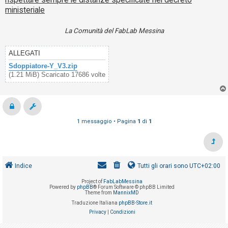
ministeriale
La Comunità del FabLab Messina
ALLEGATI
Sdoppiatore-Y_V3.zip
(1.21 MiB) Scaricato 17686 volte
1 messaggio • Pagina
1
di
1
Indice
Tutti gli orari sono
UTC+02:00
Project of
FabLabMessina
Powered by
phpBB
® Forum Software © phpBB Limited
Theme from
MannixMD
Traduzione Italiana
phpBB-Store.it
Privacy
|
Condizioni