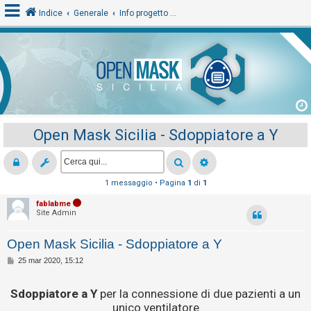
Indice
Generale
Info progetto e File
L
o
g
i
Open Mask Sicilia - Sdoppiatore a Y
n
A
1 messaggio • Pagina
1
di
1
r
fablabme
Site Admin
g
o
Open Mask Sicilia - Sdoppiatore a Y
m
M
25 mar 2020, 15:12
e
e
s
n
.
s
Sdoppiatore a Y
per la connessione di due pazienti a un
a
t
unico ventilatore
g