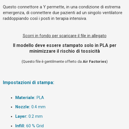
o
Questo connettore a Y permette, in una condizione di estrema
m
emergenza, di connettere due pazienti ad un singolo ventilatore
e
raddoppiando così i posti in terapia intensiva.
n
t
Scorri in fondo per scaricare il file in allegato
i
a
Il modello deve essere stampato solo in PLA per
minimizzare il rischio di tossicità
t
t
(Questo file è gentilmente offerto da
Air Factories
)
i
v
i
Impostazioni di stampa:
Materiale:
PLA
C
e
Nozzle:
0.4 mm
r
Layer:
0.2 mm
c
a
Infill:
60 % Grid