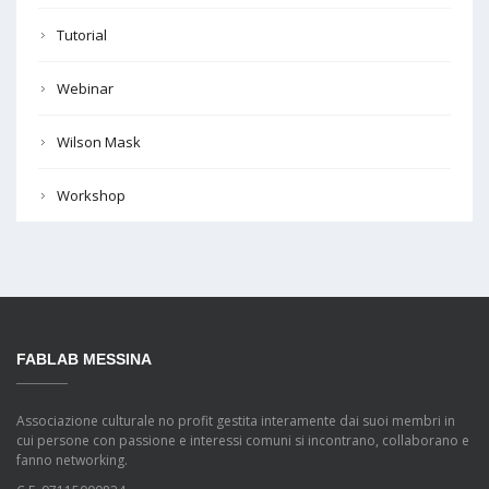
Tutorial
Webinar
Wilson Mask
Workshop
FABLAB MESSINA
Associazione culturale no profit gestita interamente dai suoi membri in
cui persone con passione e interessi comuni si incontrano, collaborano e
fanno networking.