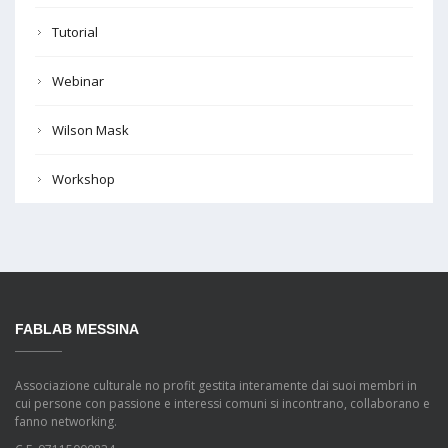
Tutorial
Webinar
Wilson Mask
Workshop
FABLAB MESSINA
Associazione culturale no profit gestita interamente dai suoi membri in
cui persone con passione e interessi comuni si incontrano, collaborano e
fanno networking.