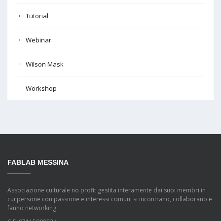
Tutorial
Webinar
Wilson Mask
Workshop
FABLAB MESSINA
Associazione culturale no profit gestita interamente dai suoi membri in
cui persone con passione e interessi comuni si incontrano, collaborano e
fanno networking.