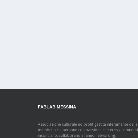
FABLAB MESSINA
Associazione culturale no profit gestita interamente dai s
membri in cui persone con passione e interessi comuni si
incontrano, collaborano e fanno networking.