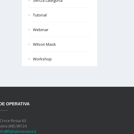
Senza categoria
Tutorial
Webinar
Wilson Mask
Workshop
DE OPERATIVA
 Croce Rossa 63
sina (ME) 98124
info@fablabmessina.it