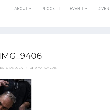
ABOUT
PROGETTI
EVENTI
DIVEN
IMG_9406
ERTO DE LUCA
ON 9 MARCH 2018