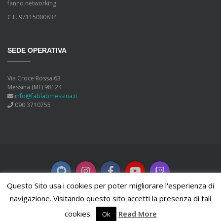
fanno networking.
C.F. 97115000834
SEDE OPERATIVA
Via Croce Rossa 63
Messina (ME) 98124
info@fablabmessina.it
090 3710755
Questo Sito usa i cookies per poter migliorare l'esperienza di
navigazione. Visitando questo sito accetti la presenza di tali
Copyleft
2026 FabLab Messina. Powered by
WordPress
.
cookies.
Read More
Ok