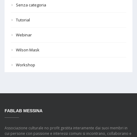
Senza categoria
Tutorial
Webinar
Wilson Mask
Workshop
FABLAB MESSINA
Associazione culturale no profit gestita interamente dai suoi membri in
cui persone con passione e interessi comuni si incontrano, collaborano e