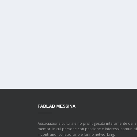
FABLAB MESSINA
Associazione culturale no profit gestita interamente dai s
membri in cui persone con passione e interessi comuni si
incontrano, collaborano e fanno networking.