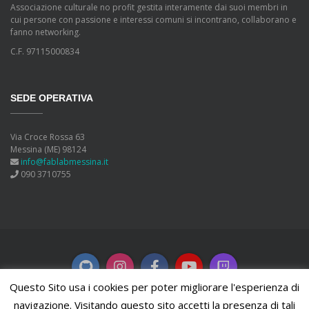
Associazione culturale no profit gestita interamente dai suoi membri in
cui persone con passione e interessi comuni si incontrano, collaborano e
fanno networking.
C.F. 97115000834
SEDE OPERATIVA
Via Croce Rossa 63
Messina (ME) 98124
info@fablabmessina.it
090 3710755
Questo Sito usa i cookies per poter migliorare l'esperienza di
navigazione. Visitando questo sito accetti la presenza di tali