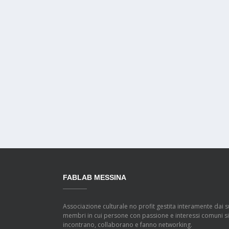
FABLAB MESSINA
Associazione culturale no profit gestita interamente dai s
membri in cui persone con passione e interessi comuni si
incontrano, collaborano e fanno networking.