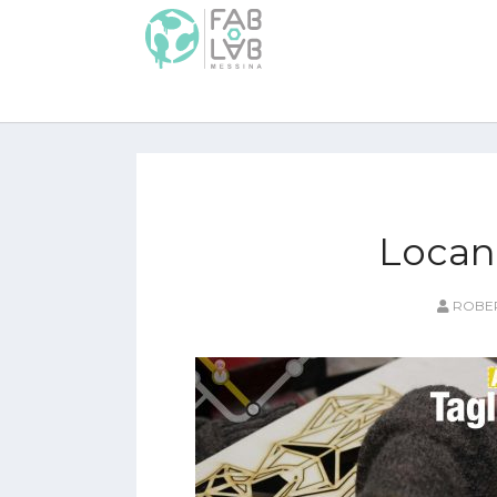
Locand
ROBER