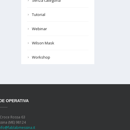
Senza categoria
Tutorial
Webinar
Wilson Mask
Workshop
DE OPERATIVA
 Croce Rossa 63
sina (ME) 98124
info@fablabmessina.it