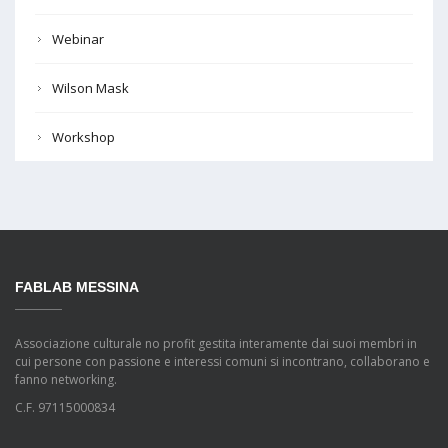
Webinar
Wilson Mask
Workshop
FABLAB MESSINA
Associazione culturale no profit gestita interamente dai suoi membri in
cui persone con passione e interessi comuni si incontrano, collaborano e
fanno networking.
C.F. 97115000834