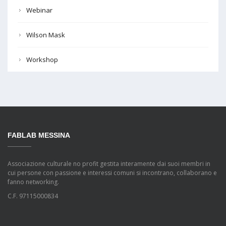
Webinar
Wilson Mask
Workshop
FABLAB MESSINA
Associazione culturale no profit gestita interamente dai suoi membri in
cui persone con passione e interessi comuni si incontrano, collaborano e
fanno networking.
C.F. 97115000834