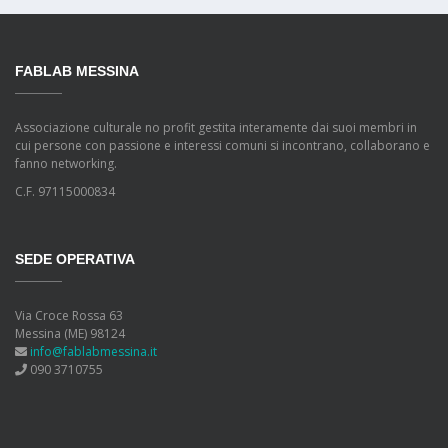
FABLAB MESSINA
Associazione culturale no profit gestita interamente dai suoi membri in
cui persone con passione e interessi comuni si incontrano, collaborano e
fanno networking.
C.F. 97115000834
SEDE OPERATIVA
Via Croce Rossa 63
Messina (ME) 98124
info@fablabmessina.it
090 3710755