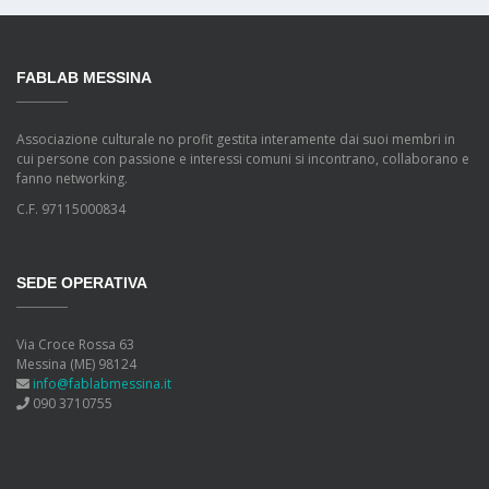
FABLAB MESSINA
Associazione culturale no profit gestita interamente dai suoi membri in
cui persone con passione e interessi comuni si incontrano, collaborano e
fanno networking.
C.F. 97115000834
SEDE OPERATIVA
Via Croce Rossa 63
Messina (ME) 98124
info@fablabmessina.it
090 3710755