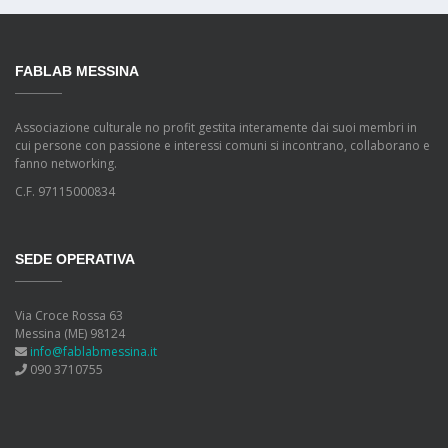
FABLAB MESSINA
Associazione culturale no profit gestita interamente dai suoi membri in
cui persone con passione e interessi comuni si incontrano, collaborano e
fanno networking.
C.F. 97115000834
SEDE OPERATIVA
Via Croce Rossa 63
Messina (ME) 98124
info@fablabmessina.it
090 3710755