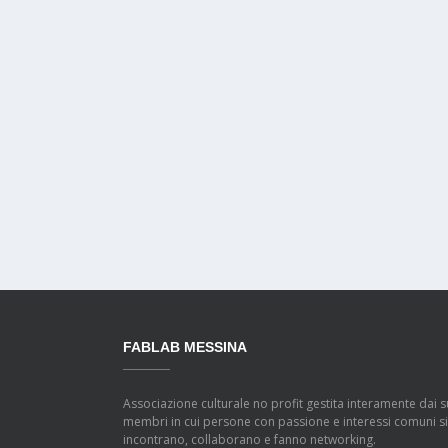
FABLAB MESSINA
Associazione culturale no profit gestita interamente dai s
membri in cui persone con passione e interessi comuni si
incontrano, collaborano e fanno networking.