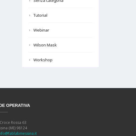
Senza categoria
Tutorial
Webinar
Wilson Mask
Workshop
DE OPERATIVA
 Croce Rossa 63
sina (ME) 98124
info@fablabmessina.it