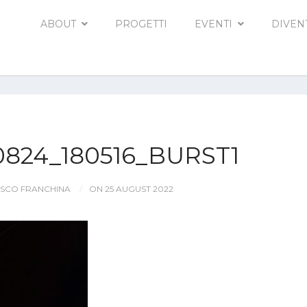
ABOUT
PROGETTI
EVENTI
DIVEN
0824_180516_BURST1
SCO FRANCHINA
ON 25 AUGUST 2022