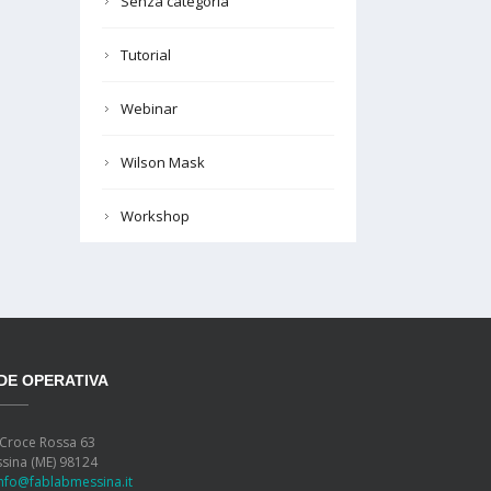
Senza categoria
Tutorial
Webinar
Wilson Mask
Workshop
DE OPERATIVA
 Croce Rossa 63
sina (ME) 98124
info@fablabmessina.it