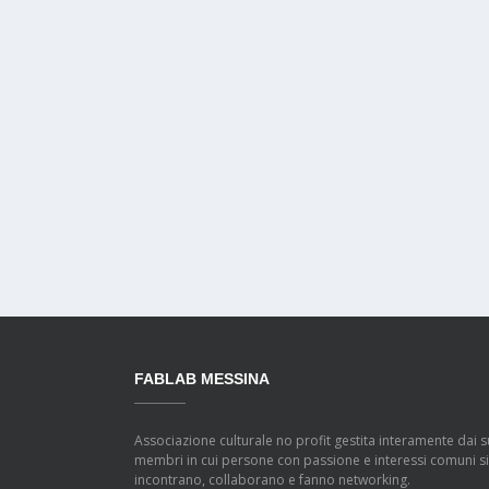
FABLAB MESSINA
Associazione culturale no profit gestita interamente dai s
membri in cui persone con passione e interessi comuni si
incontrano, collaborano e fanno networking.