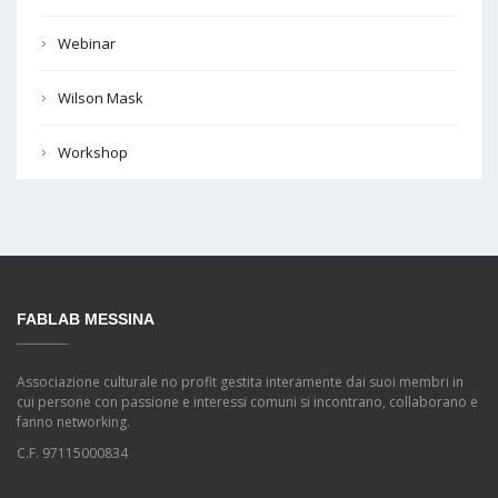
Webinar
Wilson Mask
Workshop
FABLAB MESSINA
Associazione culturale no profit gestita interamente dai suoi membri in
cui persone con passione e interessi comuni si incontrano, collaborano e
fanno networking.
C.F. 97115000834