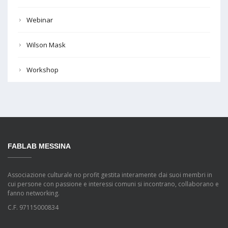
Webinar
Wilson Mask
Workshop
FABLAB MESSINA
Associazione culturale no profit gestita interamente dai suoi membri in
cui persone con passione e interessi comuni si incontrano, collaborano e
fanno networking.
C.F. 97115000834