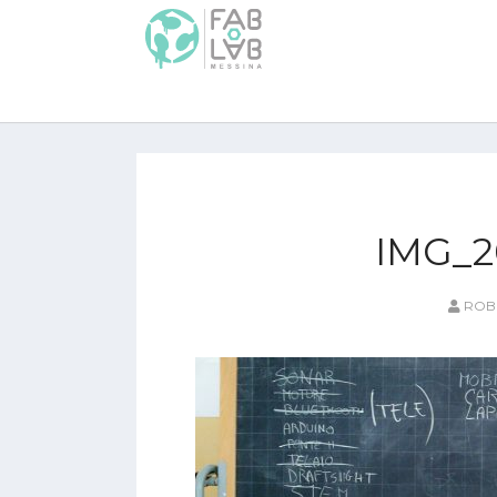
IMG_2
ROB