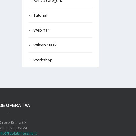
Senza categoria
Tutorial
Webinar
Wilson Mask
Workshop
DE OPERATIVA
 Croce Rossa 63
sina (ME) 98124
info@fablabmessina.it