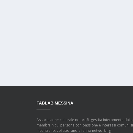
FABLAB MESSINA
Associazione culturale no profit gestita interamente dai s
membri in cui persone con passione e interessi comuni si
incontrano, collaborano e fanno networking.