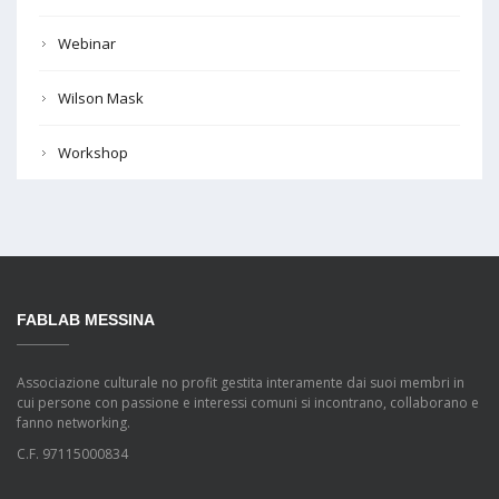
Webinar
Wilson Mask
Workshop
FABLAB MESSINA
Associazione culturale no profit gestita interamente dai suoi membri in
cui persone con passione e interessi comuni si incontrano, collaborano e
fanno networking.
C.F. 97115000834