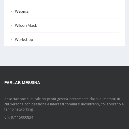
Webinar
Wilson Mask
Workshop
FABLAB MESSINA
Associazione culturale no profit gestita interamente dai suoi membri in
cui persone con passione e interessi comuni si incontrano, collaborano e
fanno networking.
C.F. 97115000834