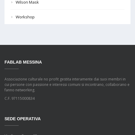
Wilson Mask
Workshop
FABLAB MESSINA
Associazione culturale no profit gestita interamente dai suoi membri in
cui persone con passione e interessi comuni si incontrano, collaborano e
fanno networking.
C.F. 97115000834
SEDE OPERATIVA