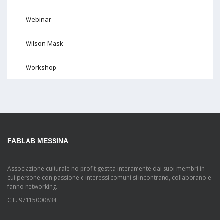
Webinar
Wilson Mask
Workshop
FABLAB MESSINA
Associazione culturale no profit gestita interamente dai suoi membri in
cui persone con passione e interessi comuni si incontrano, collaborano e
fanno networking.
C.F. 97115000834