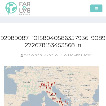
92989087_10158040586357936_9089
272678153453568_n
DARIO GOGLIANDOLO
ON 20 APRIL 2020