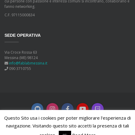
cui persone con passione e interessi comuni si incontrano, collaborano e
fanno networking.
C.F. 97115000834
SEDE OPERATIVA
Via Croce Rossa 63
Messina (ME) 98124
info@fablabmessina.it
090 3710755
Questo Sito usa i cookies per poter migliorare l'esperienza di
navigazione. Visitando questo sito accetti la presenza di tali
Copyleft
2026 FabLab Messina. Powered by
WordPress
.