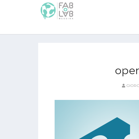
ope
GIORG