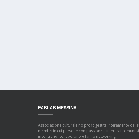
FABLAB MESSINA
Associazione culturale no profit gestita interamente dai s
membri in cui persone con passione e interessi comuni si
incontrano, collaborano e fanno networking.