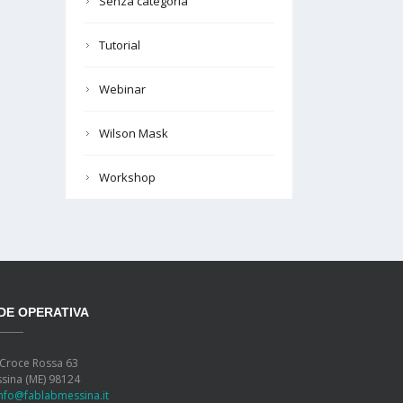
Senza categoria
Tutorial
Webinar
Wilson Mask
Workshop
DE OPERATIVA
 Croce Rossa 63
sina (ME) 98124
info@fablabmessina.it