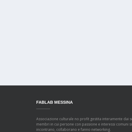
FABLAB MESSINA
Associazione culturale no profit gestita interamente dai s
membri in cui persone con passione e interessi comuni si
incontrano, collaborano e fanno networking.