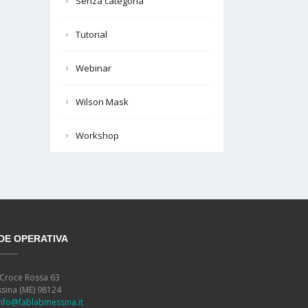
Senza categoria
Tutorial
Webinar
Wilson Mask
Workshop
DE OPERATIVA
 Croce Rossa 63
sina (ME) 98124
info@fablabmessina.it