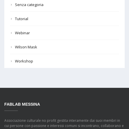
Senza categoria
Tutorial
Webinar
Wilson Mask
Workshop
FABLAB MESSINA
Associazione culturale no profit gestita interamente dai suoi membri in
cui persone con passione e interessi comuni si incontrano, collaborano e