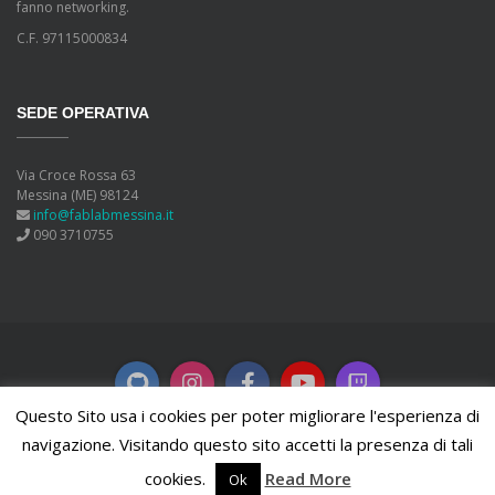
fanno networking.
C.F. 97115000834
SEDE OPERATIVA
Via Croce Rossa 63
Messina (ME) 98124
info@fablabmessina.it
090 3710755
Questo Sito usa i cookies per poter migliorare l'esperienza di
navigazione. Visitando questo sito accetti la presenza di tali
Copyleft
2026 FabLab Messina. Powered by
WordPress
.
cookies.
Read More
Ok