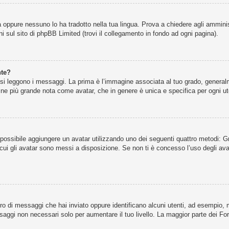
 oppure nessuno lo ha tradotto nella tua lingua. Prova a chiedere agli amminist
i sul sito di phpBB Limited (trovi il collegamento in fondo ad ogni pagina).
nte?
leggono i messaggi. La prima è l’immagine associata al tuo grado, generalmen
agine più grande nota come avatar, che in genere è unica e specifica per ogni ut
” è possibile aggiungere un avatar utilizzando uno dei seguenti quattro metodi:
cui gli avatar sono messi a disposizione. Se non ti è concesso l’uso degli ava
ero di messaggi che hai inviato oppure identificano alcuni utenti, ad esempio,
ssaggi non necessari solo per aumentare il tuo livello. La maggior parte dei 