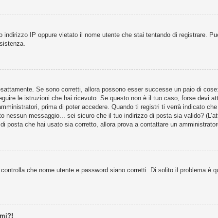
 indirizzo IP oppure vietato il nome utente che stai tentando di registrare. Può
ssistenza.
esattamente. Se sono corretti, allora possono esser successe un paio di cose: s
eguire le istruzioni che hai ricevuto. Se questo non è il tuo caso, forse devi at
ministratori, prima di poter accedere. Quando ti registri ti verrà indicato che t
o nessun messaggio... sei sicuro che il tuo indirizzo di posta sia valido? (L’att
di posta che hai usato sia corretto, allora prova a contattare un amministrator
controlla che nome utente e password siano corretti. Di solito il problema è qu
rmi?!