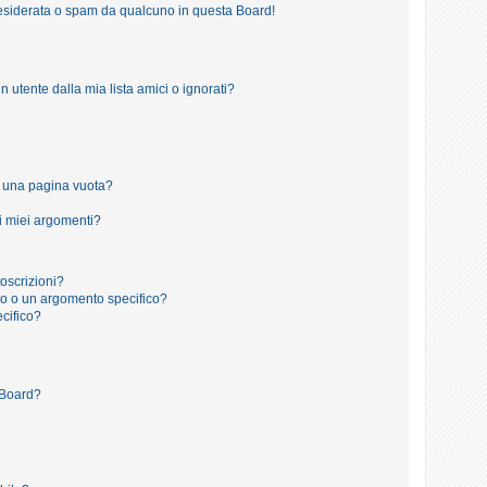
esiderata o spam da qualcuno in questa Board!
tente dalla mia lista amici o ignorati?
o una pagina vuota?
i miei argomenti?
toscrizioni?
o o un argomento specifico?
cifico?
 Board?