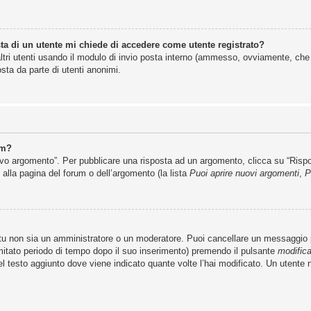
ta di un utente mi chiede di accedere come utente registrato?
altri utenti usando il modulo di invio posta interno (ammesso, ovviamente, che
sta da parte di utenti anonimi.
um?
 argomento”. Per pubblicare una risposta ad un argomento, clicca su “Rispondi
 alla pagina del forum o dell’argomento (la lista
Puoi aprire nuovi argomenti
,
P
 tu non sia un amministratore o un moderatore. Puoi cancellare un messaggio
mitato periodo di tempo dopo il suo inserimento) premendo il pulsante
modific
del testo aggiunto dove viene indicato quante volte l’hai modificato. Un uten