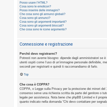
o
Posso usare l’HTML?
Cosa sono le emoticon?
m
Posso inserire delle immagini?
e
Che cosa sono gli annunci globali?
Cosa sono gli annunci?
n
Cosa sono gli argomenti importanti?
t
Cosa sono gli argomenti bloccati?
Che cosa sono le icone argomento?
i
a
t
Connessione e registrazione
t
Perché devo registrarmi?
i
Potresti non averne bisogno: dipende dagli amministratori se è 
v
utenti ospiti come l’uso di un’immagine personale definibile, mes
i
secondi per registrarti e quindi ti raccomandiamo di farlo.
Top
C
Che cosa è COPPA?
e
COPPA, o Legge sulla Privacy per la protezione dei minori del 19
r
consenso serve una richiesta scritta da parte del genitore o tut
legale per assistenza. Nota bene che phpBB Limited e il propriet
c
quanto indicato nella domanda “Chi devo contattare per segnala
a