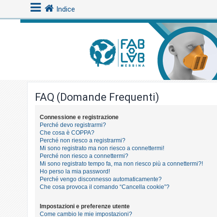
Indice
L
o
g
i
FAQ (Domande Frequenti)
n
Connessione e registrazione
Perché devo registrarmi?
A
Che cosa è COPPA?
r
Perché non riesco a registrarmi?
Mi sono registrato ma non riesco a connettermi!
g
Perché non riesco a connettermi?
o
Mi sono registrato tempo fa, ma non riesco più a connettermi?!
Ho perso la mia password!
m
Perché vengo disconnesso automaticamente?
e
Che cosa provoca il comando “Cancella cookie”?
n
Impostazioni e preferenze utente
t
Come cambio le mie impostazioni?