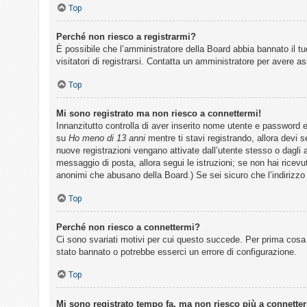
Top
F
Perché non riesco a registrarmi?
È possibile che l’amministratore della Board abbia bannato il tuo
A
visitatori di registrarsi. Contatta un amministratore per avere a
Q
Top
Mi sono registrato ma non riesco a connettermi!
Innanzitutto controlla di aver inserito nome utente e password 
su
Ho meno di 13 anni
mentre ti stavi registrando, allora devi s
nuove registrazioni vengano attivate dall’utente stesso o dagli am
messaggio di posta, allora segui le istruzioni; se non hai ricevut
anonimi che abusano della Board.) Se sei sicuro che l’indirizzo 
Top
Perché non riesco a connettermi?
Ci sono svariati motivi per cui questo succede. Per prima cosa 
stato bannato o potrebbe esserci un errore di configurazione.
Top
Mi sono registrato tempo fa, ma non riesco più a connette