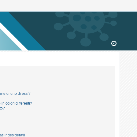
rte di uno di essi?
in colori differenti?
to?
ti indesiderati!