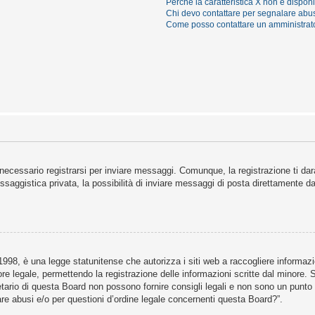
Perché la caratteristica X non è dispon
Chi devo contattare per segnalare abus
Come posso contattare un amministrat
necessario registrarsi per inviare messaggi. Comunque, la registrazione ti darà
saggistica privata, la possibilità di inviare messaggi di posta direttamente dal
98, è una legge statunitense che autorizza i siti web a raccogliere informazion
ore legale, permettendo la registrazione delle informazioni scritte dal minore. 
ario di questa Board non possono fornire consigli legali e non sono un punto di
re abusi e/o per questioni d’ordine legale concernenti questa Board?”.