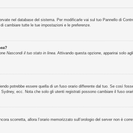
servate nel database del sistema. Per modificarle vai sul tuo Pannello di Cont
i cambiare tutte le tue impostazioni e le preferenze.
nea?
ione
Nascondi il tuo stato in linea
. Attivando questa opzione, apparirai solo agl
ndo potrebbe essere quella di un fuso orario differente dal tuo. Se così fosse,
 Sydney, ecc. Nota che solo gli utenti registrati possono cambiare il fuso orar
 ancora scorretta, allora l’orario memorizzato sull’orologio del server non è cor