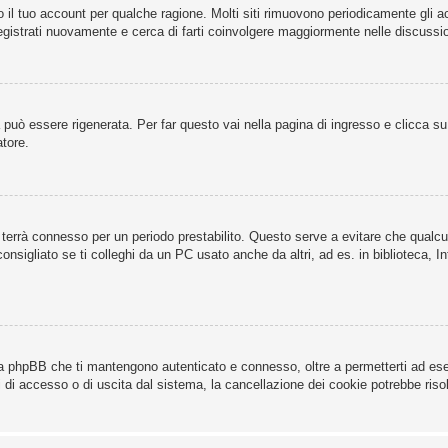
o il tuo account per qualche ragione. Molti siti rimuovono periodicamente gli 
registrati nuovamente e cerca di farti coinvolgere maggiormente nelle discussio
uò essere rigenerata. Per far questo vai nella pagina di ingresso e clicca s
atore.
 ti terrà connesso per un periodo prestabilito. Questo serve a evitare che qua
sigliato se ti colleghi da un PC usato anche da altri, ad es. in biblioteca, In
da phpBB che ti mantengono autenticato e connesso, oltre a permetterti ad esem
 di accesso o di uscita dal sistema, la cancellazione dei cookie potrebbe risolv