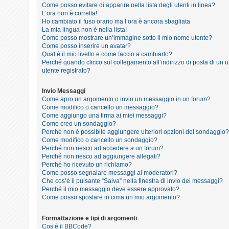
i
Come posso evitare di apparire nella lista degli utenti in linea?
L’ora non è corretta!
s
Ho cambiato il fuso orario ma l’ora è ancora sbagliata
e
La mia lingua non è nella lista!
Come posso mostrare un’immagine sotto il mio nome utente?
n
Come posso inserire un avatar?
z
Qual è il mio livello e come faccio a cambiarlo?
Perché quando clicco sul collegamento all’indirizzo di posta di un
a
utente registrato?
r
i
Invio Messaggi
Come apro un argomento o invio un messaggio in un forum?
s
Come modifico o cancello un messaggio?
p
Come aggiungo una firma ai miei messaggi?
Come creo un sondaggio?
o
Perché non è possibile aggiungere ulteriori opzioni del sondaggio?
s
Come modifico o cancello un sondaggio?
Perché non riesco ad accedere a un forum?
t
Perché non riesco ad aggiungere allegati?
a
Perché ho ricevuto un richiamo?
Come posso segnalare messaggi ai moderatori?
Che cos’è il pulsante “Salva” nella finestra di invio dei messaggi?
Perché il mio messaggio deve essere approvato?
A
Come posso spostare in cima un mio argomento?
r
Formattazione e tipi di argomenti
g
Cos’è il BBCode?