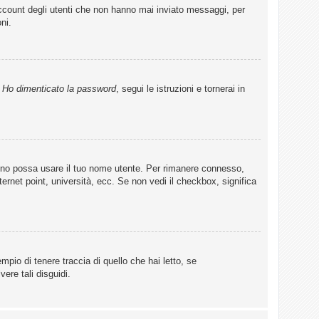
account degli utenti che non hanno mai inviato messaggi, per
ni.
u
Ho dimenticato la password
, segui le istruzioni e tornerai in
lcuno possa usare il tuo nome utente. Per rimanere connesso,
ternet point, università, ecc. Se non vedi il checkbox, significa
pio di tenere traccia di quello che hai letto, se
ere tali disguidi.