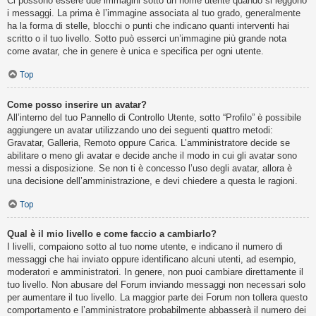
Ci possono essere due immagini sotto un nome utente quando si leggono
i messaggi. La prima è l’immagine associata al tuo grado, generalmente
ha la forma di stelle, blocchi o punti che indicano quanti interventi hai
scritto o il tuo livello. Sotto può esserci un’immagine più grande nota
come avatar, che in genere è unica e specifica per ogni utente.
Top
Come posso inserire un avatar?
All’interno del tuo Pannello di Controllo Utente, sotto “Profilo” è possibile
aggiungere un avatar utilizzando uno dei seguenti quattro metodi:
Gravatar, Galleria, Remoto oppure Carica. L’amministratore decide se
abilitare o meno gli avatar e decide anche il modo in cui gli avatar sono
messi a disposizione. Se non ti è concesso l’uso degli avatar, allora è
una decisione dell’amministrazione, e devi chiedere a questa le ragioni.
Top
Qual è il mio livello e come faccio a cambiarlo?
I livelli, compaiono sotto al tuo nome utente, e indicano il numero di
messaggi che hai inviato oppure identificano alcuni utenti, ad esempio,
moderatori e amministratori. In genere, non puoi cambiare direttamente il
tuo livello. Non abusare del Forum inviando messaggi non necessari solo
per aumentare il tuo livello. La maggior parte dei Forum non tollera questo
comportamento e l’amministratore probabilmente abbasserà il numero dei