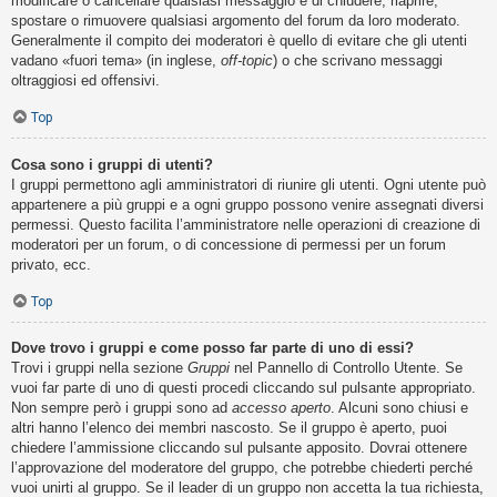
modificare o cancellare qualsiasi messaggio e di chiudere, riaprire,
spostare o rimuovere qualsiasi argomento del forum da loro moderato.
Generalmente il compito dei moderatori è quello di evitare che gli utenti
vadano «fuori tema» (in inglese,
off-topic
) o che scrivano messaggi
oltraggiosi ed offensivi.
Top
Cosa sono i gruppi di utenti?
I gruppi permettono agli amministratori di riunire gli utenti. Ogni utente può
appartenere a più gruppi e a ogni gruppo possono venire assegnati diversi
permessi. Questo facilita l’amministratore nelle operazioni di creazione di
moderatori per un forum, o di concessione di permessi per un forum
privato, ecc.
Top
Dove trovo i gruppi e come posso far parte di uno di essi?
Trovi i gruppi nella sezione
Gruppi
nel Pannello di Controllo Utente. Se
vuoi far parte di uno di questi procedi cliccando sul pulsante appropriato.
Non sempre però i gruppi sono ad
accesso aperto
. Alcuni sono chiusi e
altri hanno l’elenco dei membri nascosto. Se il gruppo è aperto, puoi
chiedere l’ammissione cliccando sul pulsante apposito. Dovrai ottenere
l’approvazione del moderatore del gruppo, che potrebbe chiederti perché
vuoi unirti al gruppo. Se il leader di un gruppo non accetta la tua richiesta,