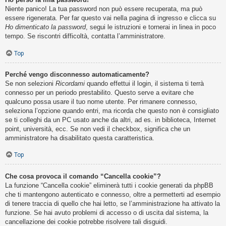
Niente panico! La tua password non può essere recuperata, ma può
essere rigenerata. Per far questo vai nella pagina di ingresso e clicca su
Ho dimenticato la password
, segui le istruzioni e tornerai in linea in poco
tempo. Se riscontri difficoltà, contatta l’amministratore.
Top
Perché vengo disconnesso automaticamente?
Se non selezioni
Ricordami
quando effettui il login, il sistema ti terrà
connesso per un periodo prestabilito. Questo serve a evitare che
qualcuno possa usare il tuo nome utente. Per rimanere connesso,
seleziona l’opzione quando entri, ma ricorda che questo non è consigliato
se ti colleghi da un PC usato anche da altri, ad es. in biblioteca, Internet
point, università, ecc. Se non vedi il checkbox, significa che un
amministratore ha disabilitato questa caratteristica.
Top
Che cosa provoca il comando “Cancella cookie”?
La funzione “Cancella cookie” eliminerà tutti i cookie generati da phpBB
che ti mantengono autenticato e connesso, oltre a permetterti ad esempio
di tenere traccia di quello che hai letto, se l’amministrazione ha attivato la
funzione. Se hai avuto problemi di accesso o di uscita dal sistema, la
cancellazione dei cookie potrebbe risolvere tali disguidi.