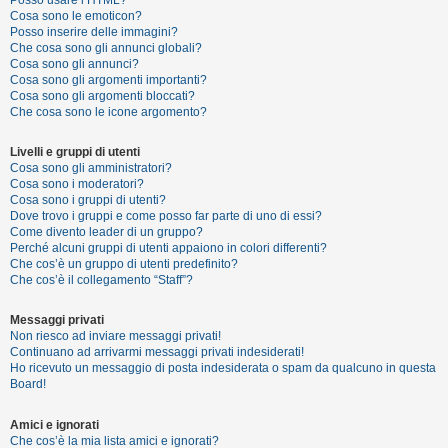
Posso usare l’HTML?
o
Cosa sono le emoticon?
Posso inserire delle immagini?
m
Che cosa sono gli annunci globali?
e
Cosa sono gli annunci?
Cosa sono gli argomenti importanti?
n
Cosa sono gli argomenti bloccati?
t
Che cosa sono le icone argomento?
i
Livelli e gruppi di utenti
a
Cosa sono gli amministratori?
t
Cosa sono i moderatori?
Cosa sono i gruppi di utenti?
t
Dove trovo i gruppi e come posso far parte di uno di essi?
i
Come divento leader di un gruppo?
Perché alcuni gruppi di utenti appaiono in colori differenti?
v
Che cos’è un gruppo di utenti predefinito?
i
Che cos’è il collegamento “Staff”?
Messaggi privati
Non riesco ad inviare messaggi privati!
C
Continuano ad arrivarmi messaggi privati indesiderati!
e
Ho ricevuto un messaggio di posta indesiderata o spam da qualcuno in questa
Board!
r
c
Amici e ignorati
a
Che cos’è la mia lista amici e ignorati?