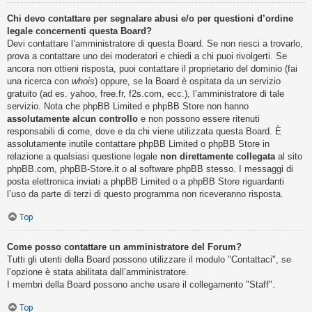
Chi devo contattare per segnalare abusi e/o per questioni d’ordine
legale concernenti questa Board?
Devi contattare l’amministratore di questa Board. Se non riesci a trovarlo,
prova a contattare uno dei moderatori e chiedi a chi puoi rivolgerti. Se
ancora non ottieni risposta, puoi contattare il proprietario del dominio (fai
una ricerca con
whois
) oppure, se la Board è ospitata da un servizio
gratuito (ad es. yahoo, free.fr, f2s.com, ecc.), l’amministratore di tale
servizio. Nota che phpBB Limited e phpBB Store non hanno
assolutamente alcun controllo
e non possono essere ritenuti
responsabili di come, dove e da chi viene utilizzata questa Board. È
assolutamente inutile contattare phpBB Limited o phpBB Store in
relazione a qualsiasi questione legale
non direttamente collegata
al sito
phpBB.com, phpBB-Store.it o al software phpBB stesso. I messaggi di
posta elettronica inviati a phpBB Limited o a phpBB Store riguardanti
l’uso da parte di terzi di questo programma non riceveranno risposta.
Top
Come posso contattare un amministratore del Forum?
Tutti gli utenti della Board possono utilizzare il modulo "Contattaci", se
l’opzione è stata abilitata dall’amministratore.
I membri della Board possono anche usare il collegamento "Staff".
Top