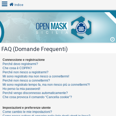
Indice
L
o
g
i
FAQ (Domande Frequenti)
n
Connessione e registrazione
Perché devo registrarmi?
A
Che cosa è COPPA?
Perché non riesco a registrarmi?
r
Mi sono registrato ma non riesco a connettermi!
g
Perché non riesco a connettermi?
Mi sono registrato tempo fa, ma non riesco più a connettermi?!
o
Ho perso la mia password!
m
Perché vengo disconnesso automaticamente?
Che cosa provoca il comando “Cancella cookie”?
e
n
Impostazioni e preferenze utente
t
Come cambio le mie impostazioni?
Come posso evitare di apparire nella lista degli utenti in linea?