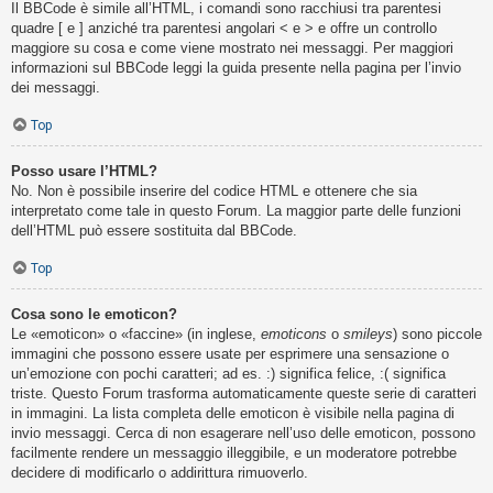
Il BBCode è simile all’HTML, i comandi sono racchiusi tra parentesi
quadre [ e ] anziché tra parentesi angolari < e > e offre un controllo
maggiore su cosa e come viene mostrato nei messaggi. Per maggiori
informazioni sul BBCode leggi la guida presente nella pagina per l’invio
dei messaggi.
Top
Posso usare l’HTML?
No. Non è possibile inserire del codice HTML e ottenere che sia
interpretato come tale in questo Forum. La maggior parte delle funzioni
dell’HTML può essere sostituita dal BBCode.
Top
Cosa sono le emoticon?
Le «emoticon» o «faccine» (in inglese,
emoticons
o
smileys
) sono piccole
immagini che possono essere usate per esprimere una sensazione o
un’emozione con pochi caratteri; ad es. :) significa felice, :( significa
triste. Questo Forum trasforma automaticamente queste serie di caratteri
in immagini. La lista completa delle emoticon è visibile nella pagina di
invio messaggi. Cerca di non esagerare nell’uso delle emoticon, possono
facilmente rendere un messaggio illeggibile, e un moderatore potrebbe
decidere di modificarlo o addirittura rimuoverlo.