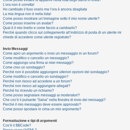
i
L’ora non è corretta!
s
Ho cambiato il fuso orario ma l’ora è ancora sbagliata
La mia lingua non è nella lista!
e
Come posso mostrare un’immagine sotto il mio nome utente?
n
Come posso inserire un avatar?
Qual è il mio livello e come faccio a cambiarlo?
z
Perché quando clicco sul collegamento all’indirizzo di posta di un utente mi
a
chiede di accedere come utente registrato?
r
Invio Messaggi
i
Come apro un argomento o invio un messaggio in un forum?
s
Come modifico o cancello un messaggio?
Come aggiungo una firma ai miei messaggi?
p
Come creo un sondaggio?
o
Perché non è possibile aggiungere ulteriori opzioni del sondaggio?
Come modifico o cancello un sondaggio?
s
Perché non riesco ad accedere a un forum?
t
Perché non riesco ad aggiungere allegati?
Perché ho ricevuto un richiamo?
a
Come posso segnalare messaggi ai moderatori?
Che cos’è il pulsante “Salva” nella finestra di invio dei messaggi?
Perché il mio messaggio deve essere approvato?
Come posso spostare in cima un mio argomento?
A
r
Formattazione e tipi di argomenti
Cos’è il BBCode?
g