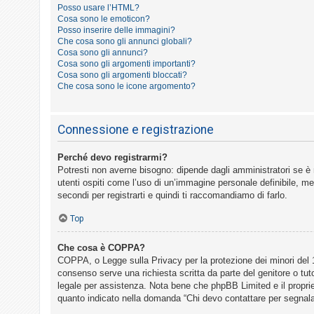
o
Posso usare l’HTML?
Cosa sono le emoticon?
m
Posso inserire delle immagini?
e
Che cosa sono gli annunci globali?
Cosa sono gli annunci?
n
Cosa sono gli argomenti importanti?
t
Cosa sono gli argomenti bloccati?
Che cosa sono le icone argomento?
i
a
t
Connessione e registrazione
t
Perché devo registrarmi?
i
Potresti non averne bisogno: dipende dagli amministratori se è 
v
utenti ospiti come l’uso di un’immagine personale definibile, mes
i
secondi per registrarti e quindi ti raccomandiamo di farlo.
Top
C
Che cosa è COPPA?
e
COPPA, o Legge sulla Privacy per la protezione dei minori del 19
r
consenso serve una richiesta scritta da parte del genitore o tut
legale per assistenza. Nota bene che phpBB Limited e il propriet
c
quanto indicato nella domanda “Chi devo contattare per segnala
a