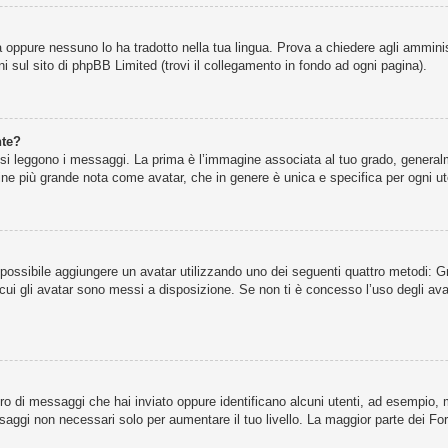
 oppure nessuno lo ha tradotto nella tua lingua. Prova a chiedere agli amminist
i sul sito di phpBB Limited (trovi il collegamento in fondo ad ogni pagina).
nte?
leggono i messaggi. La prima è l’immagine associata al tuo grado, generalmen
agine più grande nota come avatar, che in genere è unica e specifica per ogni ut
” è possibile aggiungere un avatar utilizzando uno dei seguenti quattro metodi:
cui gli avatar sono messi a disposizione. Se non ti è concesso l’uso degli ava
ero di messaggi che hai inviato oppure identificano alcuni utenti, ad esempio,
ssaggi non necessari solo per aumentare il tuo livello. La maggior parte dei 