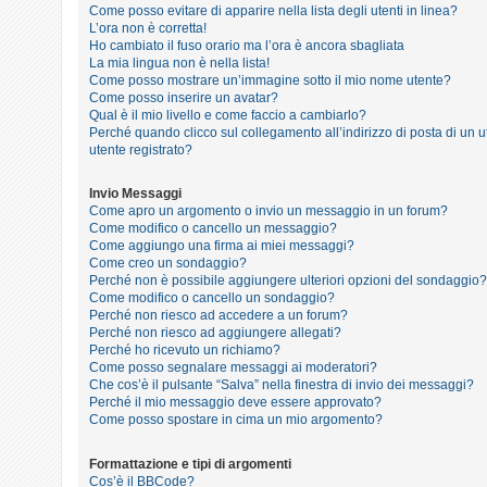
i
Come posso evitare di apparire nella lista degli utenti in linea?
L’ora non è corretta!
s
Ho cambiato il fuso orario ma l’ora è ancora sbagliata
e
La mia lingua non è nella lista!
Come posso mostrare un’immagine sotto il mio nome utente?
n
Come posso inserire un avatar?
z
Qual è il mio livello e come faccio a cambiarlo?
Perché quando clicco sul collegamento all’indirizzo di posta di un
a
utente registrato?
r
i
Invio Messaggi
Come apro un argomento o invio un messaggio in un forum?
s
Come modifico o cancello un messaggio?
p
Come aggiungo una firma ai miei messaggi?
Come creo un sondaggio?
o
Perché non è possibile aggiungere ulteriori opzioni del sondaggio?
s
Come modifico o cancello un sondaggio?
Perché non riesco ad accedere a un forum?
t
Perché non riesco ad aggiungere allegati?
a
Perché ho ricevuto un richiamo?
Come posso segnalare messaggi ai moderatori?
Che cos’è il pulsante “Salva” nella finestra di invio dei messaggi?
Perché il mio messaggio deve essere approvato?
A
Come posso spostare in cima un mio argomento?
r
Formattazione e tipi di argomenti
g
Cos’è il BBCode?