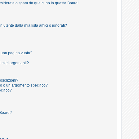
esiderata o spam da qualcuno in questa Board!
tente dalla mia lista amici o ignorati?
o una pagina vuota?
i miei argomenti?
toscrizioni?
o o un argomento specifico?
cifico?
 Board?