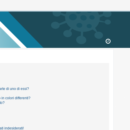
rte di uno di essi?
in colori differenti?
to?
ti indesiderati!