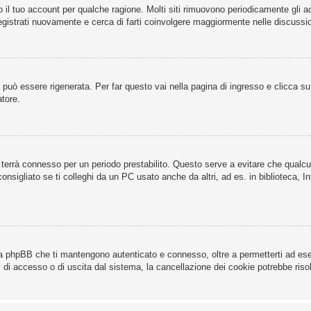
o il tuo account per qualche ragione. Molti siti rimuovono periodicamente gli 
registrati nuovamente e cerca di farti coinvolgere maggiormente nelle discussio
uò essere rigenerata. Per far questo vai nella pagina di ingresso e clicca s
atore.
 ti terrà connesso per un periodo prestabilito. Questo serve a evitare che qua
sigliato se ti colleghi da un PC usato anche da altri, ad es. in biblioteca, In
da phpBB che ti mantengono autenticato e connesso, oltre a permetterti ad esem
 di accesso o di uscita dal sistema, la cancellazione dei cookie potrebbe risolv