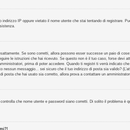
 indirizzo IP oppure vietato il nome utente che stai tentando di registrare. Può
ssistenza.
esattamente. Se sono corretti, allora possono esser successe un paio di cose: s
eguire le istruzioni che hai ricevuto. Se questo non è il tuo caso, forse devi at
ministratori, prima di poter accedere. Quando ti registri ti verrà indicato che t
o nessun messaggio... sei sicuro che il tuo indirizzo di posta sia valido? (L’att
di posta che hai usato sia corretto, allora prova a contattare un amministrator
controlla che nome utente e password siano corretti. Di solito il problema è qu
rmi?!