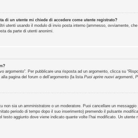
ta di un utente mi chiede di accedere come utente registrato?
altri utenti usando il modulo di invio posta interno (ammesso, ovviamente, che
sta da parte di utenti anonimi.
um?
 argomento”. Per pubblicare una risposta ad un argomento, clicca su “Rispondi
 alla pagina del forum o dell’argomento (la lista
Puoi aprire nuovi argomenti
,
P
 tu non sia un amministratore o un moderatore. Puoi cancellare un messaggio
mitato periodo di tempo dopo il suo inserimento) premendo il pulsante
modific
del testo aggiunto dove viene indicato quante volte l’hai modificato. Un uten