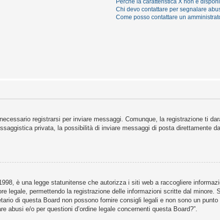
Perché la caratteristica X non è dispon
Chi devo contattare per segnalare abus
Come posso contattare un amministrat
necessario registrarsi per inviare messaggi. Comunque, la registrazione ti darà
saggistica privata, la possibilità di inviare messaggi di posta direttamente dal
98, è una legge statunitense che autorizza i siti web a raccogliere informazion
ore legale, permettendo la registrazione delle informazioni scritte dal minore. 
ario di questa Board non possono fornire consigli legali e non sono un punto di
re abusi e/o per questioni d’ordine legale concernenti questa Board?”.