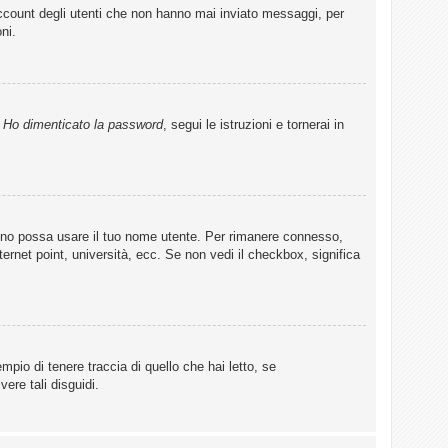
account degli utenti che non hanno mai inviato messaggi, per
ni.
u
Ho dimenticato la password
, segui le istruzioni e tornerai in
lcuno possa usare il tuo nome utente. Per rimanere connesso,
ternet point, università, ecc. Se non vedi il checkbox, significa
pio di tenere traccia di quello che hai letto, se
ere tali disguidi.