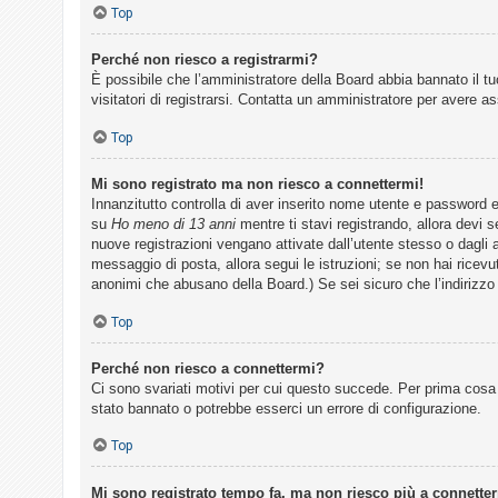
Top
F
Perché non riesco a registrarmi?
È possibile che l’amministratore della Board abbia bannato il tuo
A
visitatori di registrarsi. Contatta un amministratore per avere a
Q
Top
Mi sono registrato ma non riesco a connettermi!
Innanzitutto controlla di aver inserito nome utente e password 
su
Ho meno di 13 anni
mentre ti stavi registrando, allora devi s
nuove registrazioni vengano attivate dall’utente stesso o dagli am
messaggio di posta, allora segui le istruzioni; se non hai ricevut
anonimi che abusano della Board.) Se sei sicuro che l’indirizzo 
Top
Perché non riesco a connettermi?
Ci sono svariati motivi per cui questo succede. Per prima cosa 
stato bannato o potrebbe esserci un errore di configurazione.
Top
Mi sono registrato tempo fa, ma non riesco più a connette