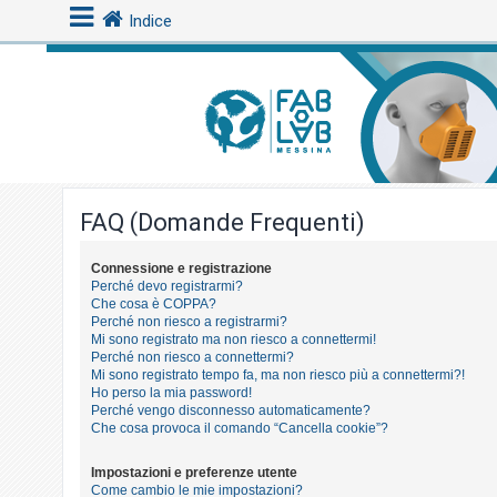
Indice
L
o
g
i
FAQ (Domande Frequenti)
n
Connessione e registrazione
Perché devo registrarmi?
A
Che cosa è COPPA?
r
Perché non riesco a registrarmi?
Mi sono registrato ma non riesco a connettermi!
g
Perché non riesco a connettermi?
o
Mi sono registrato tempo fa, ma non riesco più a connettermi?!
Ho perso la mia password!
m
Perché vengo disconnesso automaticamente?
e
Che cosa provoca il comando “Cancella cookie”?
n
Impostazioni e preferenze utente
t
Come cambio le mie impostazioni?