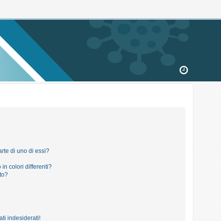
rte di uno di essi?
in colori differenti?
to?
ti indesiderati!