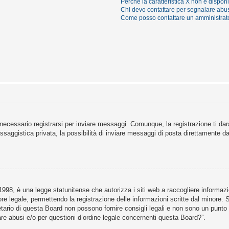
Perché la caratteristica X non è dispon
Chi devo contattare per segnalare abus
Come posso contattare un amministrat
necessario registrarsi per inviare messaggi. Comunque, la registrazione ti darà
saggistica privata, la possibilità di inviare messaggi di posta direttamente dal
98, è una legge statunitense che autorizza i siti web a raccogliere informazion
ore legale, permettendo la registrazione delle informazioni scritte dal minore. 
ario di questa Board non possono fornire consigli legali e non sono un punto di
re abusi e/o per questioni d’ordine legale concernenti questa Board?”.