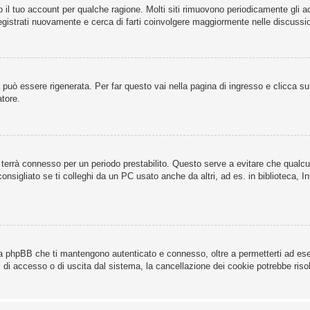
o il tuo account per qualche ragione. Molti siti rimuovono periodicamente gli 
registrati nuovamente e cerca di farti coinvolgere maggiormente nelle discussio
uò essere rigenerata. Per far questo vai nella pagina di ingresso e clicca s
atore.
 ti terrà connesso per un periodo prestabilito. Questo serve a evitare che qua
sigliato se ti colleghi da un PC usato anche da altri, ad es. in biblioteca, In
da phpBB che ti mantengono autenticato e connesso, oltre a permetterti ad esem
 di accesso o di uscita dal sistema, la cancellazione dei cookie potrebbe risolv