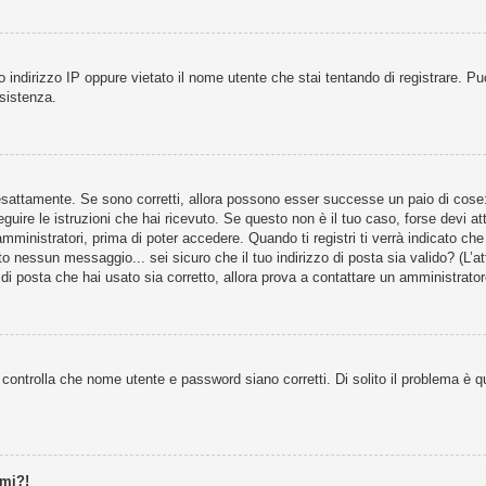
 indirizzo IP oppure vietato il nome utente che stai tentando di registrare. Può
ssistenza.
esattamente. Se sono corretti, allora possono esser successe un paio di cose: s
eguire le istruzioni che hai ricevuto. Se questo non è il tuo caso, forse devi at
ministratori, prima di poter accedere. Quando ti registri ti verrà indicato che t
o nessun messaggio... sei sicuro che il tuo indirizzo di posta sia valido? (L’att
di posta che hai usato sia corretto, allora prova a contattare un amministrator
controlla che nome utente e password siano corretti. Di solito il problema è qu
rmi?!