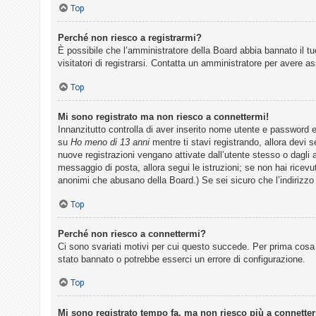
Top
F
Perché non riesco a registrarmi?
È possibile che l’amministratore della Board abbia bannato il tuo
A
visitatori di registrarsi. Contatta un amministratore per avere a
Q
Top
Mi sono registrato ma non riesco a connettermi!
Innanzitutto controlla di aver inserito nome utente e password 
su
Ho meno di 13 anni
mentre ti stavi registrando, allora devi s
nuove registrazioni vengano attivate dall’utente stesso o dagli am
messaggio di posta, allora segui le istruzioni; se non hai ricevut
anonimi che abusano della Board.) Se sei sicuro che l’indirizzo 
Top
Perché non riesco a connettermi?
Ci sono svariati motivi per cui questo succede. Per prima cosa 
stato bannato o potrebbe esserci un errore di configurazione.
Top
Mi sono registrato tempo fa, ma non riesco più a connette