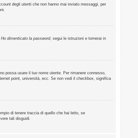
account degli utenti che non hanno mai inviato messaggi, per
ni.
u
Ho dimenticato la password
, segui le istruzioni e tornerai in
lcuno possa usare il tuo nome utente. Per rimanere connesso,
ternet point, università, ecc. Se non vedi il checkbox, significa
pio di tenere traccia di quello che hai letto, se
ere tali disguidi.