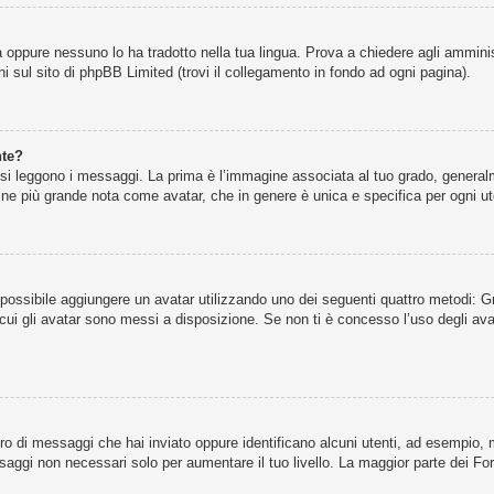
 oppure nessuno lo ha tradotto nella tua lingua. Prova a chiedere agli amminist
i sul sito di phpBB Limited (trovi il collegamento in fondo ad ogni pagina).
nte?
leggono i messaggi. La prima è l’immagine associata al tuo grado, generalmen
agine più grande nota come avatar, che in genere è unica e specifica per ogni ut
” è possibile aggiungere un avatar utilizzando uno dei seguenti quattro metodi:
cui gli avatar sono messi a disposizione. Se non ti è concesso l’uso degli ava
ero di messaggi che hai inviato oppure identificano alcuni utenti, ad esempio,
ssaggi non necessari solo per aumentare il tuo livello. La maggior parte dei 