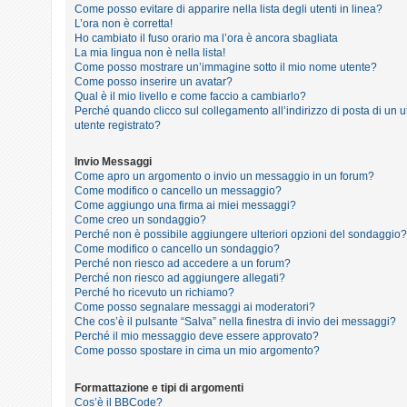
i
Come posso evitare di apparire nella lista degli utenti in linea?
L’ora non è corretta!
s
Ho cambiato il fuso orario ma l’ora è ancora sbagliata
e
La mia lingua non è nella lista!
Come posso mostrare un’immagine sotto il mio nome utente?
n
Come posso inserire un avatar?
z
Qual è il mio livello e come faccio a cambiarlo?
Perché quando clicco sul collegamento all’indirizzo di posta di un
a
utente registrato?
r
i
Invio Messaggi
Come apro un argomento o invio un messaggio in un forum?
s
Come modifico o cancello un messaggio?
p
Come aggiungo una firma ai miei messaggi?
Come creo un sondaggio?
o
Perché non è possibile aggiungere ulteriori opzioni del sondaggio?
s
Come modifico o cancello un sondaggio?
Perché non riesco ad accedere a un forum?
t
Perché non riesco ad aggiungere allegati?
a
Perché ho ricevuto un richiamo?
Come posso segnalare messaggi ai moderatori?
Che cos’è il pulsante “Salva” nella finestra di invio dei messaggi?
Perché il mio messaggio deve essere approvato?
A
Come posso spostare in cima un mio argomento?
r
Formattazione e tipi di argomenti
g
Cos’è il BBCode?