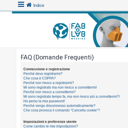
Indice
L
o
g
i
FAQ (Domande Frequenti)
n
Connessione e registrazione
Perché devo registrarmi?
A
Che cosa è COPPA?
r
Perché non riesco a registrarmi?
Mi sono registrato ma non riesco a connettermi!
g
Perché non riesco a connettermi?
o
Mi sono registrato tempo fa, ma non riesco più a connettermi?!
Ho perso la mia password!
m
Perché vengo disconnesso automaticamente?
e
Che cosa provoca il comando “Cancella cookie”?
n
Impostazioni e preferenze utente
t
Come cambio le mie impostazioni?