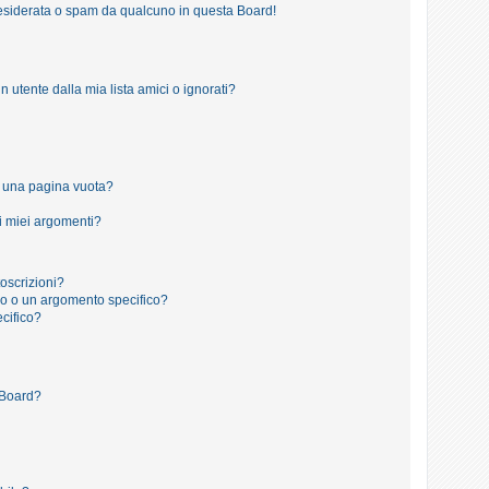
esiderata o spam da qualcuno in questa Board!
tente dalla mia lista amici o ignorati?
o una pagina vuota?
i miei argomenti?
toscrizioni?
o o un argomento specifico?
cifico?
 Board?