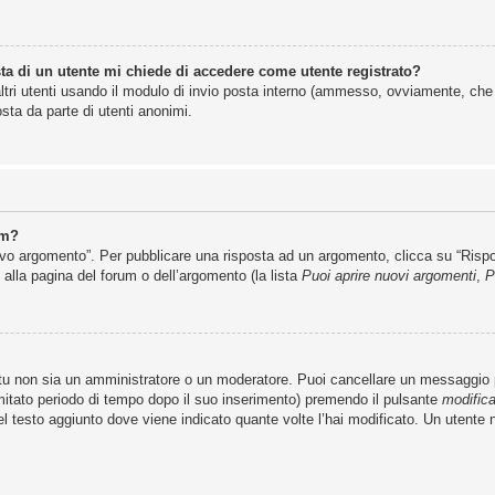
ta di un utente mi chiede di accedere come utente registrato?
altri utenti usando il modulo di invio posta interno (ammesso, ovviamente, che
sta da parte di utenti anonimi.
um?
 argomento”. Per pubblicare una risposta ad un argomento, clicca su “Rispondi
 alla pagina del forum o dell’argomento (la lista
Puoi aprire nuovi argomenti
,
P
 tu non sia un amministratore o un moderatore. Puoi cancellare un messaggio
mitato periodo di tempo dopo il suo inserimento) premendo il pulsante
modific
del testo aggiunto dove viene indicato quante volte l’hai modificato. Un uten