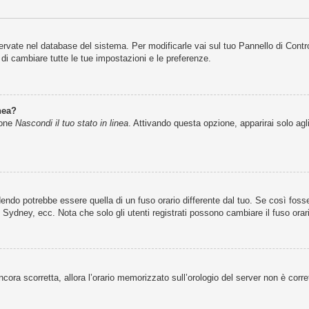
servate nel database del sistema. Per modificarle vai sul tuo Pannello di Cont
i cambiare tutte le tue impostazioni e le preferenze.
nea?
ione
Nascondi il tuo stato in linea
. Attivando questa opzione, apparirai solo agl
ndo potrebbe essere quella di un fuso orario differente dal tuo. Se così fosse,
 Sydney, ecc. Nota che solo gli utenti registrati possono cambiare il fuso orar
 ancora scorretta, allora l’orario memorizzato sull’orologio del server non è cor