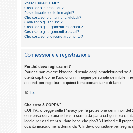
o
Posso usare l’HTML?
Cosa sono le emoticon?
m
Posso inserire delle immagini?
e
Che cosa sono gli annunci globali?
Cosa sono gli annunci?
n
Cosa sono gli argomenti importanti?
t
Cosa sono gli argomenti bloccati?
Che cosa sono le icone argomento?
i
a
t
Connessione e registrazione
t
Perché devo registrarmi?
i
Potresti non averne bisogno: dipende dagli amministratori se è 
v
utenti ospiti come l’uso di un’immagine personale definibile, mes
i
secondi per registrarti e quindi ti raccomandiamo di farlo.
Top
C
Che cosa è COPPA?
e
COPPA, o Legge sulla Privacy per la protezione dei minori del 19
r
consenso serve una richiesta scritta da parte del genitore o tut
legale per assistenza. Nota bene che phpBB Limited e il propriet
c
quanto indicato nella domanda “Chi devo contattare per segnala
a