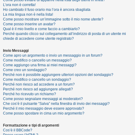
i
L’ora non è corretta!
s
Ho cambiato il fuso orario ma l’ora è ancora sbagliata
La mia lingua non è nella lista!
e
Come posso mostrare un’immagine sotto il mio nome utente?
n
Come posso inserire un avatar?
Qual è il mio livello e come faccio a cambiarlo?
z
Perché quando clicco sul collegamento all’indirizzo di posta di un utente mi
a
chiede di accedere come utente registrato?
r
Invio Messaggi
i
Come apro un argomento o invio un messaggio in un forum?
s
Come modifico o cancello un messaggio?
Come aggiungo una firma ai miei messaggi?
p
Come creo un sondaggio?
o
Perché non è possibile aggiungere ulteriori opzioni del sondaggio?
Come modifico o cancello un sondaggio?
s
Perché non riesco ad accedere a un forum?
t
Perché non riesco ad aggiungere allegati?
Perché ho ricevuto un richiamo?
a
Come posso segnalare messaggi ai moderatori?
Che cos’è il pulsante “Salva” nella finestra di invio dei messaggi?
Perché il mio messaggio deve essere approvato?
Come posso spostare in cima un mio argomento?
A
r
Formattazione e tipi di argomenti
Cos’è il BBCode?
g