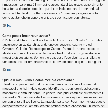
Ci possono essere due immagini sotto un nome utente quando si leggono
i messaggi. La prima è l’immagine associata al tuo grado, generalmente
ha la forma di stelle, blocchi o punti che indicano quanti interventi hai
scritto o il tuo livello. Sotto può esserci un’immagine più grande nota
come avatar, che in genere è unica e specifica per ogni utente.
Top
Come posso inserire un avatar?
All’interno del tuo Pannello di Controllo Utente, sotto “Profilo” è possibile
aggiungere un avatar utilizzando uno dei seguenti quattro metodi:
Gravatar, Galleria, Remoto oppure Carica. L’amministratore decide se
abilitare o meno gli avatar e decide anche il modo in cui gli avatar sono
messi a disposizione. Se non ti è concesso l’uso degli avatar, allora è
una decisione dell’amministrazione, e devi chiedere a questa le ragioni.
Top
Qual è il mio livello e come faccio a cambiarlo?
I livelli, compaiono sotto al tuo nome utente, e indicano il numero di
messaggi che hai inviato oppure identificano alcuni utenti, ad esempio,
moderatori e amministratori. In genere, non puoi cambiare direttamente il
tuo livello. Non abusare del Forum inviando messaggi non necessari solo
per aumentare il tuo livello. La maggior parte dei Forum non tollera questo
comportamento e l’amministratore probabilmente abbasserà il numero dei