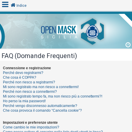
Indice
L
o
g
i
FAQ (Domande Frequenti)
n
Connessione e registrazione
Perché devo registrarmi?
A
Che cosa è COPPA?
Perché non riesco a registrarmi?
r
Mi sono registrato ma non riesco a connettermi!
g
Perché non riesco a connettermi?
Mi sono registrato tempo fa, ma non riesco più a connettermi?!
o
Ho perso la mia password!
m
Perché vengo disconnesso automaticamente?
Che cosa provoca il comando “Cancella cookie”?
e
n
Impostazioni e preferenze utente
t
Come cambio le mie impostazioni?
Come posso evitare di apparire nella lista degli utenti in linea?