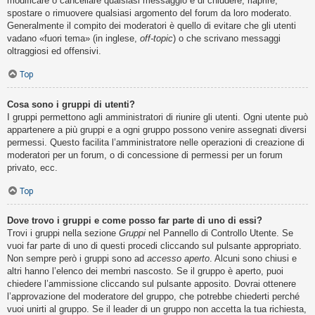
modificare o cancellare qualsiasi messaggio e di chiudere, riaprire,
spostare o rimuovere qualsiasi argomento del forum da loro moderato.
Generalmente il compito dei moderatori è quello di evitare che gli utenti
vadano «fuori tema» (in inglese,
off-topic
) o che scrivano messaggi
oltraggiosi ed offensivi.
Top
Cosa sono i gruppi di utenti?
I gruppi permettono agli amministratori di riunire gli utenti. Ogni utente può
appartenere a più gruppi e a ogni gruppo possono venire assegnati diversi
permessi. Questo facilita l’amministratore nelle operazioni di creazione di
moderatori per un forum, o di concessione di permessi per un forum
privato, ecc.
Top
Dove trovo i gruppi e come posso far parte di uno di essi?
Trovi i gruppi nella sezione
Gruppi
nel Pannello di Controllo Utente. Se
vuoi far parte di uno di questi procedi cliccando sul pulsante appropriato.
Non sempre però i gruppi sono ad
accesso aperto
. Alcuni sono chiusi e
altri hanno l’elenco dei membri nascosto. Se il gruppo è aperto, puoi
chiedere l’ammissione cliccando sul pulsante apposito. Dovrai ottenere
l’approvazione del moderatore del gruppo, che potrebbe chiederti perché
vuoi unirti al gruppo. Se il leader di un gruppo non accetta la tua richiesta,