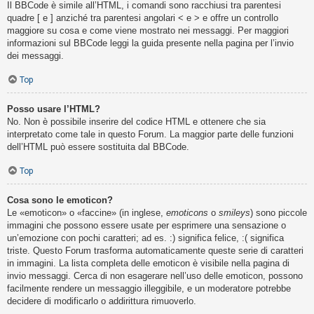
Il BBCode è simile all’HTML, i comandi sono racchiusi tra parentesi
quadre [ e ] anziché tra parentesi angolari < e > e offre un controllo
maggiore su cosa e come viene mostrato nei messaggi. Per maggiori
informazioni sul BBCode leggi la guida presente nella pagina per l’invio
dei messaggi.
Top
Posso usare l’HTML?
No. Non è possibile inserire del codice HTML e ottenere che sia
interpretato come tale in questo Forum. La maggior parte delle funzioni
dell’HTML può essere sostituita dal BBCode.
Top
Cosa sono le emoticon?
Le «emoticon» o «faccine» (in inglese,
emoticons
o
smileys
) sono piccole
immagini che possono essere usate per esprimere una sensazione o
un’emozione con pochi caratteri; ad es. :) significa felice, :( significa
triste. Questo Forum trasforma automaticamente queste serie di caratteri
in immagini. La lista completa delle emoticon è visibile nella pagina di
invio messaggi. Cerca di non esagerare nell’uso delle emoticon, possono
facilmente rendere un messaggio illeggibile, e un moderatore potrebbe
decidere di modificarlo o addirittura rimuoverlo.