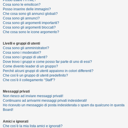
Posso usare l’HTML?
o
Cosa sono le emoticon?
Posso inserire delle immagini?
m
Che cosa sono gli annunci globali?
e
Cosa sono gli annunci?
Cosa sono gli argomenti importanti?
n
Cosa sono gli argomenti bloccati?
t
Che cosa sono le icone argomento?
i
Livelli e gruppi di utenti
a
Cosa sono gli amministratori?
t
Cosa sono i moderatori?
Cosa sono i gruppi di utenti?
t
Dove trovo i gruppi e come posso far parte di uno di essi?
i
Come divento leader di un gruppo?
Perché alcuni gruppi di utenti appaiono in colori differenti?
v
Che cos’è un gruppo di utenti predefinito?
i
Che cos’è il collegamento “Staff”?
Messaggi privati
Non riesco ad inviare messaggi privati!
C
Continuano ad arrivarmi messaggi privati indesiderati!
e
Ho ricevuto un messaggio di posta indesiderata o spam da qualcuno in questa
Board!
r
c
Amici e ignorati
a
Che cos’è la mia lista amici e ignorati?