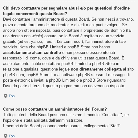
Chi devo contattare per segnalare abusi e/o per questioni d’ordine
legale concernenti questa Board?
Devi contattare l’amministratore di questa Board. Se non riesci a trovarlo,
prova a contattare uno dei moderatori e chiedi a chi puoi rivolgerti. Se
ancora non ottieni risposta, puoi contattare il proprietario del dominio (fai
una ricerca con
whois
) oppure, se la Board è ospitata da un servizio
gratuito (ad es. yahoo, free.fr, f2s.com, ecc.), l’amministratore di tale
servizio. Nota che phpBB Limited e phpBB Store non hanno
assolutamente alcun controllo
e non possono essere ritenuti
responsabili di come, dove e da chi viene utilizzata questa Board. È
assolutamente inutile contattare phpBB Limited o phpBB Store in
relazione a qualsiasi questione legale
non direttamente collegata
al sito
phpBB.com, phpBB-Store.it o al software phpBB stesso. I messaggi di
posta elettronica inviati a phpBB Limited o a phpBB Store riguardanti
l’uso da parte di terzi di questo programma non riceveranno risposta.
Top
Come posso contattare un amministratore del Forum?
Tutti gli utenti della Board possono utilizzare il modulo "Contattaci", se
l’opzione è stata abilitata dall’amministratore.
I membri della Board possono anche usare il collegamento "Staff".
Top