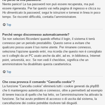
Niente panico! La tua password non può essere recuperata, ma può
essere rigenerata. Per far questo vai nella pagina di ingresso e clicca su
Ho dimenticato la password
, segui le istruzioni e tornerai in linea in poco
tempo. Se riscontri difficoltà, contatta l’amministratore.
Top
Perché vengo disconnesso automaticamente?
Se non selezioni
Ricordami
quando effettui il login, il sistema ti terrà
connesso per un periodo prestabilito. Questo serve a evitare che
qualcuno possa usare il tuo nome utente. Per rimanere connesso,
seleziona l’opzione quando entri, ma ricorda che questo non è consigliato
se ti colleghi da un PC usato anche da altri, ad es. in biblioteca, Internet
point, università, ecc. Se non vedi il checkbox, significa che un
amministratore ha disabilitato questa caratteristica.
Top
Che cosa provoca il comando “Cancella cookie”?
La funzione “Cancella cookie” eliminerà tutti i cookie generati da phpBB
che ti mantengono autenticato e connesso, oltre a permetterti ad esempio
di tenere traccia di quello che hai letto, se l’amministrazione ha attivato la
funzione. Se hai avuto problemi di accesso o di uscita dal sistema, la
cancellazione dei cookie potrebbe risolvere tali disguidi.