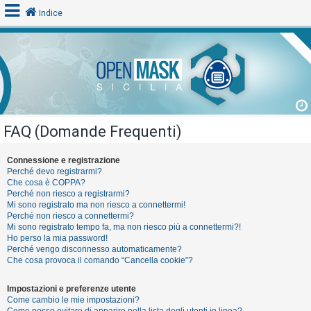
Indice
L
o
g
i
FAQ (Domande Frequenti)
n
Connessione e registrazione
Perché devo registrarmi?
A
Che cosa è COPPA?
Perché non riesco a registrarmi?
r
Mi sono registrato ma non riesco a connettermi!
g
Perché non riesco a connettermi?
Mi sono registrato tempo fa, ma non riesco più a connettermi?!
o
Ho perso la mia password!
m
Perché vengo disconnesso automaticamente?
Che cosa provoca il comando “Cancella cookie”?
e
n
Impostazioni e preferenze utente
t
Come cambio le mie impostazioni?
Come posso evitare di apparire nella lista degli utenti in linea?