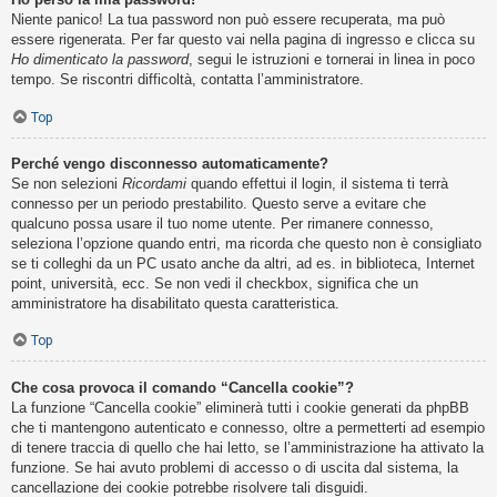
Niente panico! La tua password non può essere recuperata, ma può
essere rigenerata. Per far questo vai nella pagina di ingresso e clicca su
Ho dimenticato la password
, segui le istruzioni e tornerai in linea in poco
tempo. Se riscontri difficoltà, contatta l’amministratore.
Top
Perché vengo disconnesso automaticamente?
Se non selezioni
Ricordami
quando effettui il login, il sistema ti terrà
connesso per un periodo prestabilito. Questo serve a evitare che
qualcuno possa usare il tuo nome utente. Per rimanere connesso,
seleziona l’opzione quando entri, ma ricorda che questo non è consigliato
se ti colleghi da un PC usato anche da altri, ad es. in biblioteca, Internet
point, università, ecc. Se non vedi il checkbox, significa che un
amministratore ha disabilitato questa caratteristica.
Top
Che cosa provoca il comando “Cancella cookie”?
La funzione “Cancella cookie” eliminerà tutti i cookie generati da phpBB
che ti mantengono autenticato e connesso, oltre a permetterti ad esempio
di tenere traccia di quello che hai letto, se l’amministrazione ha attivato la
funzione. Se hai avuto problemi di accesso o di uscita dal sistema, la
cancellazione dei cookie potrebbe risolvere tali disguidi.