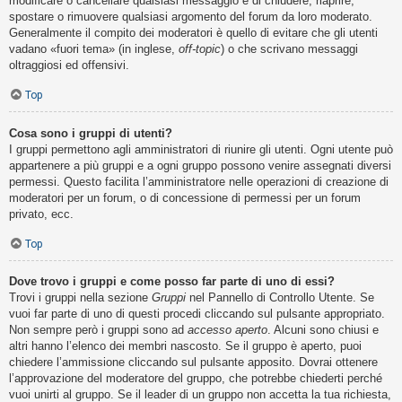
modificare o cancellare qualsiasi messaggio e di chiudere, riaprire,
spostare o rimuovere qualsiasi argomento del forum da loro moderato.
Generalmente il compito dei moderatori è quello di evitare che gli utenti
vadano «fuori tema» (in inglese,
off-topic
) o che scrivano messaggi
oltraggiosi ed offensivi.
Top
Cosa sono i gruppi di utenti?
I gruppi permettono agli amministratori di riunire gli utenti. Ogni utente può
appartenere a più gruppi e a ogni gruppo possono venire assegnati diversi
permessi. Questo facilita l’amministratore nelle operazioni di creazione di
moderatori per un forum, o di concessione di permessi per un forum
privato, ecc.
Top
Dove trovo i gruppi e come posso far parte di uno di essi?
Trovi i gruppi nella sezione
Gruppi
nel Pannello di Controllo Utente. Se
vuoi far parte di uno di questi procedi cliccando sul pulsante appropriato.
Non sempre però i gruppi sono ad
accesso aperto
. Alcuni sono chiusi e
altri hanno l’elenco dei membri nascosto. Se il gruppo è aperto, puoi
chiedere l’ammissione cliccando sul pulsante apposito. Dovrai ottenere
l’approvazione del moderatore del gruppo, che potrebbe chiederti perché
vuoi unirti al gruppo. Se il leader di un gruppo non accetta la tua richiesta,