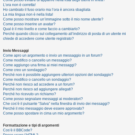
i
L’ora non è corretta!
s
Ho cambiato il fuso orario ma l’ora è ancora sbagliata
La mia lingua non è nella lista!
e
Come posso mostrare un’immagine sotto il mio nome utente?
n
Come posso inserire un avatar?
Qual è il mio livello e come faccio a cambiarlo?
z
Perché quando clicco sul collegamento all’indirizzo di posta di un utente mi
a
chiede di accedere come utente registrato?
r
Invio Messaggi
i
Come apro un argomento o invio un messaggio in un forum?
s
Come modifico o cancello un messaggio?
Come aggiungo una firma ai miei messaggi?
p
Come creo un sondaggio?
o
Perché non è possibile aggiungere ulteriori opzioni del sondaggio?
Come modifico o cancello un sondaggio?
s
Perché non riesco ad accedere a un forum?
t
Perché non riesco ad aggiungere allegati?
Perché ho ricevuto un richiamo?
a
Come posso segnalare messaggi ai moderatori?
Che cos’è il pulsante “Salva” nella finestra di invio dei messaggi?
Perché il mio messaggio deve essere approvato?
Come posso spostare in cima un mio argomento?
A
r
Formattazione e tipi di argomenti
Cos’è il BBCode?
g