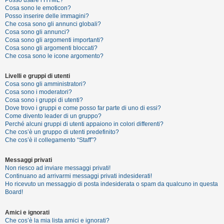
Posso usare l’HTML?
o
Cosa sono le emoticon?
Posso inserire delle immagini?
m
Che cosa sono gli annunci globali?
e
Cosa sono gli annunci?
Cosa sono gli argomenti importanti?
n
Cosa sono gli argomenti bloccati?
t
Che cosa sono le icone argomento?
i
Livelli e gruppi di utenti
a
Cosa sono gli amministratori?
t
Cosa sono i moderatori?
Cosa sono i gruppi di utenti?
t
Dove trovo i gruppi e come posso far parte di uno di essi?
i
Come divento leader di un gruppo?
Perché alcuni gruppi di utenti appaiono in colori differenti?
v
Che cos’è un gruppo di utenti predefinito?
i
Che cos’è il collegamento “Staff”?
Messaggi privati
Non riesco ad inviare messaggi privati!
C
Continuano ad arrivarmi messaggi privati indesiderati!
e
Ho ricevuto un messaggio di posta indesiderata o spam da qualcuno in questa
Board!
r
c
Amici e ignorati
a
Che cos’è la mia lista amici e ignorati?