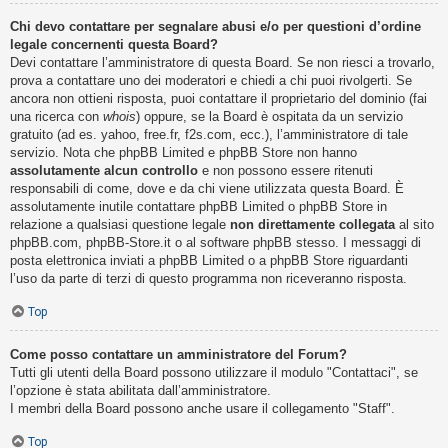
Chi devo contattare per segnalare abusi e/o per questioni d’ordine
legale concernenti questa Board?
Devi contattare l’amministratore di questa Board. Se non riesci a trovarlo,
prova a contattare uno dei moderatori e chiedi a chi puoi rivolgerti. Se
ancora non ottieni risposta, puoi contattare il proprietario del dominio (fai
una ricerca con
whois
) oppure, se la Board è ospitata da un servizio
gratuito (ad es. yahoo, free.fr, f2s.com, ecc.), l’amministratore di tale
servizio. Nota che phpBB Limited e phpBB Store non hanno
assolutamente alcun controllo
e non possono essere ritenuti
responsabili di come, dove e da chi viene utilizzata questa Board. È
assolutamente inutile contattare phpBB Limited o phpBB Store in
relazione a qualsiasi questione legale
non direttamente collegata
al sito
phpBB.com, phpBB-Store.it o al software phpBB stesso. I messaggi di
posta elettronica inviati a phpBB Limited o a phpBB Store riguardanti
l’uso da parte di terzi di questo programma non riceveranno risposta.
Top
Come posso contattare un amministratore del Forum?
Tutti gli utenti della Board possono utilizzare il modulo "Contattaci", se
l’opzione è stata abilitata dall’amministratore.
I membri della Board possono anche usare il collegamento "Staff".
Top