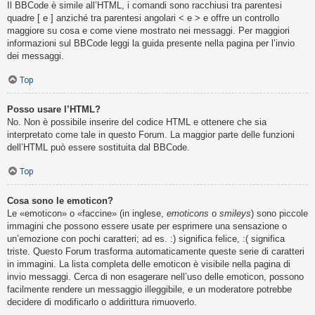
Il BBCode è simile all’HTML, i comandi sono racchiusi tra parentesi
quadre [ e ] anziché tra parentesi angolari < e > e offre un controllo
maggiore su cosa e come viene mostrato nei messaggi. Per maggiori
informazioni sul BBCode leggi la guida presente nella pagina per l’invio
dei messaggi.
Top
Posso usare l’HTML?
No. Non è possibile inserire del codice HTML e ottenere che sia
interpretato come tale in questo Forum. La maggior parte delle funzioni
dell’HTML può essere sostituita dal BBCode.
Top
Cosa sono le emoticon?
Le «emoticon» o «faccine» (in inglese,
emoticons
o
smileys
) sono piccole
immagini che possono essere usate per esprimere una sensazione o
un’emozione con pochi caratteri; ad es. :) significa felice, :( significa
triste. Questo Forum trasforma automaticamente queste serie di caratteri
in immagini. La lista completa delle emoticon è visibile nella pagina di
invio messaggi. Cerca di non esagerare nell’uso delle emoticon, possono
facilmente rendere un messaggio illeggibile, e un moderatore potrebbe
decidere di modificarlo o addirittura rimuoverlo.