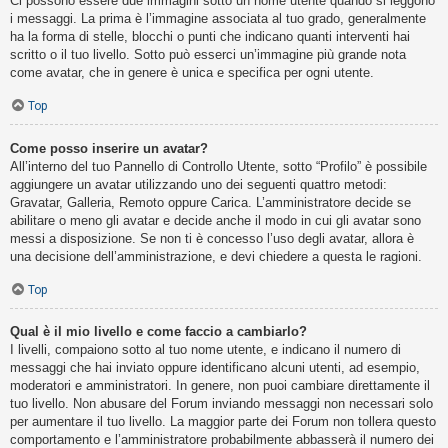
Ci possono essere due immagini sotto un nome utente quando si leggono
i messaggi. La prima è l’immagine associata al tuo grado, generalmente
ha la forma di stelle, blocchi o punti che indicano quanti interventi hai
scritto o il tuo livello. Sotto può esserci un’immagine più grande nota
come avatar, che in genere è unica e specifica per ogni utente.
Top
Come posso inserire un avatar?
All’interno del tuo Pannello di Controllo Utente, sotto “Profilo” è possibile
aggiungere un avatar utilizzando uno dei seguenti quattro metodi:
Gravatar, Galleria, Remoto oppure Carica. L’amministratore decide se
abilitare o meno gli avatar e decide anche il modo in cui gli avatar sono
messi a disposizione. Se non ti è concesso l’uso degli avatar, allora è
una decisione dell’amministrazione, e devi chiedere a questa le ragioni.
Top
Qual è il mio livello e come faccio a cambiarlo?
I livelli, compaiono sotto al tuo nome utente, e indicano il numero di
messaggi che hai inviato oppure identificano alcuni utenti, ad esempio,
moderatori e amministratori. In genere, non puoi cambiare direttamente il
tuo livello. Non abusare del Forum inviando messaggi non necessari solo
per aumentare il tuo livello. La maggior parte dei Forum non tollera questo
comportamento e l’amministratore probabilmente abbasserà il numero dei