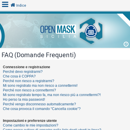
Indice
L
o
g
i
FAQ (Domande Frequenti)
n
Connessione e registrazione
Perché devo registrarmi?
A
Che cosa è COPPA?
Perché non riesco a registrarmi?
r
Mi sono registrato ma non riesco a connettermi!
g
Perché non riesco a connettermi?
Mi sono registrato tempo fa, ma non riesco più a connettermi?!
o
Ho perso la mia password!
m
Perché vengo disconnesso automaticamente?
Che cosa provoca il comando “Cancella cookie”?
e
n
Impostazioni e preferenze utente
t
Come cambio le mie impostazioni?
Come posso evitare di apparire nella lista degli utenti in linea?