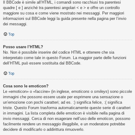
Il BBCode è simile all’HTML, i comandi sono racchiusi tra parentesi
quadre [ e ] anziché tra parentesi angolari < e > e offre un controllo
maggiore su cosa e come viene mostrato nei messaggi. Per maggiori
informazioni sul BBCode leggi la guida presente nella pagina per l’invio
dei messaggi.
Top
Posso usare l’HTML?
No. Non è possibile inserire del codice HTML e ottenere che sia
interpretato come tale in questo Forum. La maggior parte delle funzioni
dell’HTML può essere sostituita dal BBCode.
Top
Cosa sono le emoticon?
Le «emoticon» o «faccine» (in inglese,
emoticons
o
smileys
) sono piccole
immagini che possono essere usate per esprimere una sensazione o
un’emozione con pochi caratteri; ad es. :) significa felice, :( significa
triste. Questo Forum trasforma automaticamente queste serie di caratteri
in immagini. La lista completa delle emoticon è visibile nella pagina di
invio messaggi. Cerca di non esagerare nell’uso delle emoticon, possono
facilmente rendere un messaggio illeggibile, e un moderatore potrebbe
decidere di modificarlo o addirittura rimuoverlo.