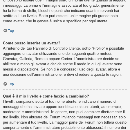
Ci possono essere due immagini sotto un nome utente quando si leggono
i messaggi. La prima è l’immagine associata al tuo grado, generalmente
ha la forma di stelle, blocchi o punti che indicano quanti interventi hai
scritto o il tuo livello. Sotto può esserci un’immagine più grande nota
come avatar, che in genere è unica e specifica per ogni utente.
Top
Come posso inserire un avatar?
All’interno del tuo Pannello di Controllo Utente, sotto “Profilo” è possibile
aggiungere un avatar utilizzando uno dei seguenti quattro metodi:
Gravatar, Galleria, Remoto oppure Carica. L’amministratore decide se
abilitare o meno gli avatar e decide anche il modo in cui gli avatar sono
messi a disposizione. Se non ti è concesso l’uso degli avatar, allora è
una decisione dell’amministrazione, e devi chiedere a questa le ragioni.
Top
Qual è il mio livello e come faccio a cambiarlo?
I livelli, compaiono sotto al tuo nome utente, e indicano il numero di
messaggi che hai inviato oppure identificano alcuni utenti, ad esempio,
moderatori e amministratori. In genere, non puoi cambiare direttamente il
tuo livello. Non abusare del Forum inviando messaggi non necessari solo
per aumentare il tuo livello. La maggior parte dei Forum non tollera questo
comportamento e l’amministratore probabilmente abbasserà il numero dei