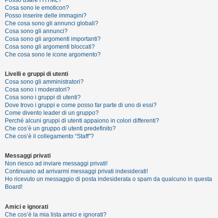
Posso usare l’HTML?
o
Cosa sono le emoticon?
Posso inserire delle immagini?
m
Che cosa sono gli annunci globali?
e
Cosa sono gli annunci?
Cosa sono gli argomenti importanti?
n
Cosa sono gli argomenti bloccati?
t
Che cosa sono le icone argomento?
i
Livelli e gruppi di utenti
a
Cosa sono gli amministratori?
t
Cosa sono i moderatori?
Cosa sono i gruppi di utenti?
t
Dove trovo i gruppi e come posso far parte di uno di essi?
i
Come divento leader di un gruppo?
Perché alcuni gruppi di utenti appaiono in colori differenti?
v
Che cos’è un gruppo di utenti predefinito?
i
Che cos’è il collegamento “Staff”?
Messaggi privati
Non riesco ad inviare messaggi privati!
C
Continuano ad arrivarmi messaggi privati indesiderati!
e
Ho ricevuto un messaggio di posta indesiderata o spam da qualcuno in questa
Board!
r
c
Amici e ignorati
a
Che cos’è la mia lista amici e ignorati?