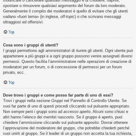
modificare o cancellare qualsiasi messaggio e di chiudere, riaprire,
spostare o rimuovere qualsiasi argomento del forum da loro moderato.
Generalmente il compito dei moderatori è quello di evitare che gli utenti
vadano «fuori tema» (in inglese,
off-topic
) o che scrivano messaggi
oltraggiosi ed offensivi.
Top
Cosa sono i gruppi di utenti?
I gruppi permettono agli amministratori di riunire gli utenti. Ogni utente può
appartenere a più gruppi e a ogni gruppo possono venire assegnati diversi
permessi. Questo facilita l’amministratore nelle operazioni di creazione di
moderatori per un forum, o di concessione di permessi per un forum
privato, ecc.
Top
Dove trovo i gruppi e come posso far parte di uno di essi?
Trovi i gruppi nella sezione
Gruppi
nel Pannello di Controllo Utente. Se
vuoi far parte di uno di questi procedi cliccando sul pulsante appropriato.
Non sempre però i gruppi sono ad
accesso aperto
. Alcuni sono chiusi e
altri hanno l’elenco dei membri nascosto. Se il gruppo è aperto, puoi
chiedere l’ammissione cliccando sul pulsante apposito. Dovrai ottenere
l’approvazione del moderatore del gruppo, che potrebbe chiederti perché
vuoi unirti al gruppo. Se il leader di un gruppo non accetta la tua richiesta,