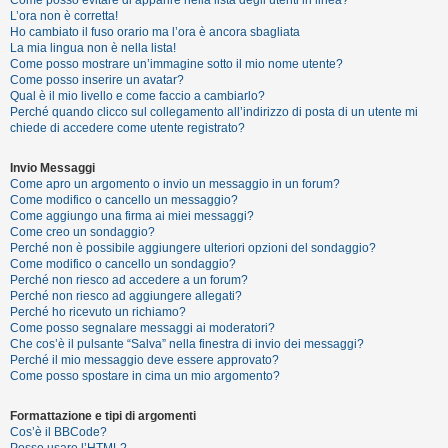
i
L’ora non è corretta!
s
Ho cambiato il fuso orario ma l’ora è ancora sbagliata
La mia lingua non è nella lista!
e
Come posso mostrare un’immagine sotto il mio nome utente?
n
Come posso inserire un avatar?
Qual è il mio livello e come faccio a cambiarlo?
z
Perché quando clicco sul collegamento all’indirizzo di posta di un utente mi
a
chiede di accedere come utente registrato?
r
Invio Messaggi
i
Come apro un argomento o invio un messaggio in un forum?
s
Come modifico o cancello un messaggio?
Come aggiungo una firma ai miei messaggi?
p
Come creo un sondaggio?
o
Perché non è possibile aggiungere ulteriori opzioni del sondaggio?
Come modifico o cancello un sondaggio?
s
Perché non riesco ad accedere a un forum?
t
Perché non riesco ad aggiungere allegati?
Perché ho ricevuto un richiamo?
a
Come posso segnalare messaggi ai moderatori?
Che cos’è il pulsante “Salva” nella finestra di invio dei messaggi?
Perché il mio messaggio deve essere approvato?
Come posso spostare in cima un mio argomento?
A
r
Formattazione e tipi di argomenti
Cos’è il BBCode?
g