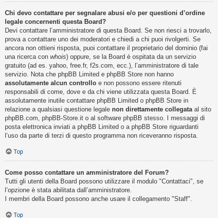
Chi devo contattare per segnalare abusi e/o per questioni d’ordine
legale concernenti questa Board?
Devi contattare l’amministratore di questa Board. Se non riesci a trovarlo,
prova a contattare uno dei moderatori e chiedi a chi puoi rivolgerti. Se
ancora non ottieni risposta, puoi contattare il proprietario del dominio (fai
una ricerca con
whois
) oppure, se la Board è ospitata da un servizio
gratuito (ad es. yahoo, free.fr, f2s.com, ecc.), l’amministratore di tale
servizio. Nota che phpBB Limited e phpBB Store non hanno
assolutamente alcun controllo
e non possono essere ritenuti
responsabili di come, dove e da chi viene utilizzata questa Board. È
assolutamente inutile contattare phpBB Limited o phpBB Store in
relazione a qualsiasi questione legale
non direttamente collegata
al sito
phpBB.com, phpBB-Store.it o al software phpBB stesso. I messaggi di
posta elettronica inviati a phpBB Limited o a phpBB Store riguardanti
l’uso da parte di terzi di questo programma non riceveranno risposta.
Top
Come posso contattare un amministratore del Forum?
Tutti gli utenti della Board possono utilizzare il modulo "Contattaci", se
l’opzione è stata abilitata dall’amministratore.
I membri della Board possono anche usare il collegamento "Staff".
Top