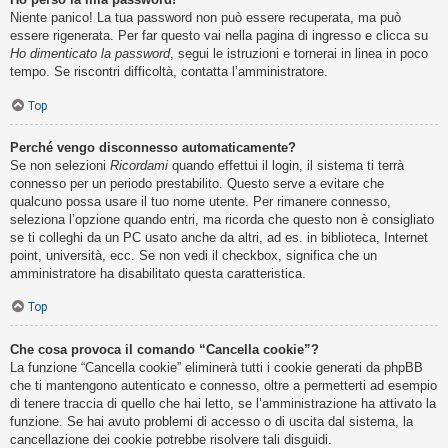
Niente panico! La tua password non può essere recuperata, ma può
essere rigenerata. Per far questo vai nella pagina di ingresso e clicca su
Ho dimenticato la password
, segui le istruzioni e tornerai in linea in poco
tempo. Se riscontri difficoltà, contatta l’amministratore.
Top
Perché vengo disconnesso automaticamente?
Se non selezioni
Ricordami
quando effettui il login, il sistema ti terrà
connesso per un periodo prestabilito. Questo serve a evitare che
qualcuno possa usare il tuo nome utente. Per rimanere connesso,
seleziona l’opzione quando entri, ma ricorda che questo non è consigliato
se ti colleghi da un PC usato anche da altri, ad es. in biblioteca, Internet
point, università, ecc. Se non vedi il checkbox, significa che un
amministratore ha disabilitato questa caratteristica.
Top
Che cosa provoca il comando “Cancella cookie”?
La funzione “Cancella cookie” eliminerà tutti i cookie generati da phpBB
che ti mantengono autenticato e connesso, oltre a permetterti ad esempio
di tenere traccia di quello che hai letto, se l’amministrazione ha attivato la
funzione. Se hai avuto problemi di accesso o di uscita dal sistema, la
cancellazione dei cookie potrebbe risolvere tali disguidi.