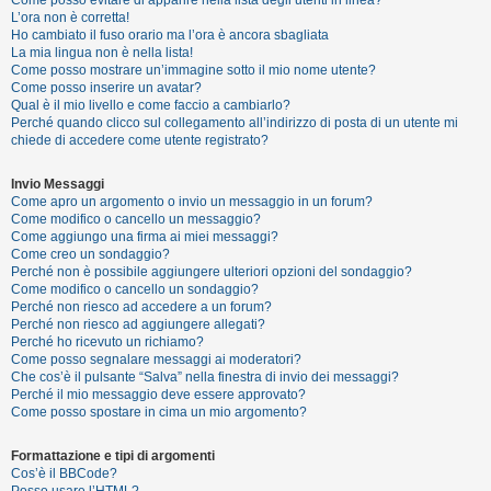
i
L’ora non è corretta!
s
Ho cambiato il fuso orario ma l’ora è ancora sbagliata
La mia lingua non è nella lista!
e
Come posso mostrare un’immagine sotto il mio nome utente?
n
Come posso inserire un avatar?
Qual è il mio livello e come faccio a cambiarlo?
z
Perché quando clicco sul collegamento all’indirizzo di posta di un utente mi
a
chiede di accedere come utente registrato?
r
Invio Messaggi
i
Come apro un argomento o invio un messaggio in un forum?
s
Come modifico o cancello un messaggio?
Come aggiungo una firma ai miei messaggi?
p
Come creo un sondaggio?
o
Perché non è possibile aggiungere ulteriori opzioni del sondaggio?
Come modifico o cancello un sondaggio?
s
Perché non riesco ad accedere a un forum?
t
Perché non riesco ad aggiungere allegati?
Perché ho ricevuto un richiamo?
a
Come posso segnalare messaggi ai moderatori?
Che cos’è il pulsante “Salva” nella finestra di invio dei messaggi?
Perché il mio messaggio deve essere approvato?
Come posso spostare in cima un mio argomento?
A
r
Formattazione e tipi di argomenti
Cos’è il BBCode?
g