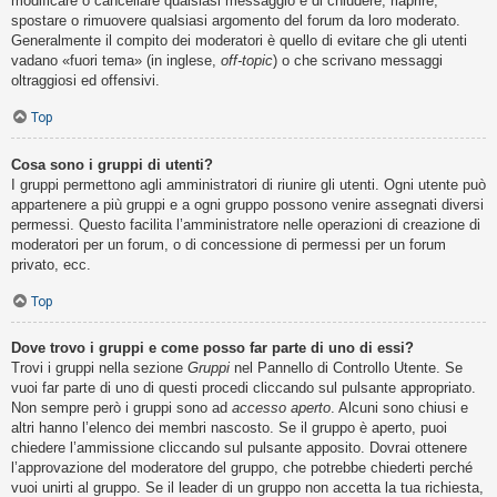
modificare o cancellare qualsiasi messaggio e di chiudere, riaprire,
spostare o rimuovere qualsiasi argomento del forum da loro moderato.
Generalmente il compito dei moderatori è quello di evitare che gli utenti
vadano «fuori tema» (in inglese,
off-topic
) o che scrivano messaggi
oltraggiosi ed offensivi.
Top
Cosa sono i gruppi di utenti?
I gruppi permettono agli amministratori di riunire gli utenti. Ogni utente può
appartenere a più gruppi e a ogni gruppo possono venire assegnati diversi
permessi. Questo facilita l’amministratore nelle operazioni di creazione di
moderatori per un forum, o di concessione di permessi per un forum
privato, ecc.
Top
Dove trovo i gruppi e come posso far parte di uno di essi?
Trovi i gruppi nella sezione
Gruppi
nel Pannello di Controllo Utente. Se
vuoi far parte di uno di questi procedi cliccando sul pulsante appropriato.
Non sempre però i gruppi sono ad
accesso aperto
. Alcuni sono chiusi e
altri hanno l’elenco dei membri nascosto. Se il gruppo è aperto, puoi
chiedere l’ammissione cliccando sul pulsante apposito. Dovrai ottenere
l’approvazione del moderatore del gruppo, che potrebbe chiederti perché
vuoi unirti al gruppo. Se il leader di un gruppo non accetta la tua richiesta,