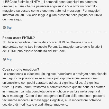
Il BBCode è simile all’HTML, i comandi sono racchiusi tra parentesi
quadre [ e ] anziché tra parentesi angolari < e > e offre un controllo
maggiore su cosa e come viene mostrato nei messaggi. Per maggiori
informazioni sul BBCode leggi la guida presente nella pagina per l’invio
dei messaggi.
Top
Posso usare l’HTML?
No. Non è possibile inserire del codice HTML e ottenere che sia
interpretato come tale in questo Forum. La maggior parte delle funzioni
dell’HTML può essere sostituita dal BBCode.
Top
Cosa sono le emoticon?
Le «emoticon» o «faccine» (in inglese,
emoticons
o
smileys
) sono piccole
immagini che possono essere usate per esprimere una sensazione o
un’emozione con pochi caratteri; ad es. :) significa felice, :( significa
triste. Questo Forum trasforma automaticamente queste serie di caratteri
in immagini. La lista completa delle emoticon è visibile nella pagina di
invio messaggi. Cerca di non esagerare nell’uso delle emoticon, possono
facilmente rendere un messaggio illeggibile, e un moderatore potrebbe
decidere di modificarlo o addirittura rimuoverlo.