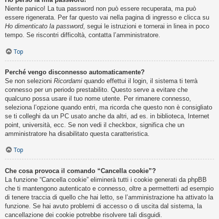
Niente panico! La tua password non può essere recuperata, ma può
essere rigenerata. Per far questo vai nella pagina di ingresso e clicca su
Ho dimenticato la password
, segui le istruzioni e tornerai in linea in poco
tempo. Se riscontri difficoltà, contatta l’amministratore.
Top
Perché vengo disconnesso automaticamente?
Se non selezioni
Ricordami
quando effettui il login, il sistema ti terrà
connesso per un periodo prestabilito. Questo serve a evitare che
qualcuno possa usare il tuo nome utente. Per rimanere connesso,
seleziona l’opzione quando entri, ma ricorda che questo non è consigliato
se ti colleghi da un PC usato anche da altri, ad es. in biblioteca, Internet
point, università, ecc. Se non vedi il checkbox, significa che un
amministratore ha disabilitato questa caratteristica.
Top
Che cosa provoca il comando “Cancella cookie”?
La funzione “Cancella cookie” eliminerà tutti i cookie generati da phpBB
che ti mantengono autenticato e connesso, oltre a permetterti ad esempio
di tenere traccia di quello che hai letto, se l’amministrazione ha attivato la
funzione. Se hai avuto problemi di accesso o di uscita dal sistema, la
cancellazione dei cookie potrebbe risolvere tali disguidi.