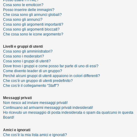
Posso usare l’HTML?
o
Cosa sono le emoticon?
Posso inserire delle immagini?
m
Che cosa sono gli annunci globali?
e
Cosa sono gli annunci?
Cosa sono gli argomenti importanti?
n
Cosa sono gli argomenti bloccati?
t
Che cosa sono le icone argomento?
i
Livelli e gruppi di utenti
a
Cosa sono gli amministratori?
t
Cosa sono i moderatori?
Cosa sono i gruppi di utenti?
t
Dove trovo i gruppi e come posso far parte di uno di essi?
i
Come divento leader di un gruppo?
Perché alcuni gruppi di utenti appaiono in colori differenti?
v
Che cos’è un gruppo di utenti predefinito?
i
Che cos’è il collegamento “Staff”?
Messaggi privati
Non riesco ad inviare messaggi privati!
C
Continuano ad arrivarmi messaggi privati indesiderati!
e
Ho ricevuto un messaggio di posta indesiderata o spam da qualcuno in questa
Board!
r
c
Amici e ignorati
a
Che cos’è la mia lista amici e ignorati?