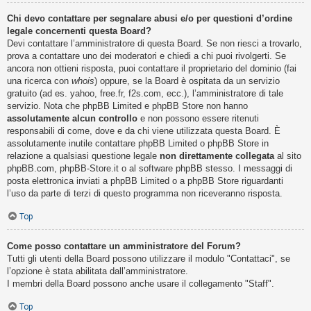
Chi devo contattare per segnalare abusi e/o per questioni d’ordine
legale concernenti questa Board?
Devi contattare l’amministratore di questa Board. Se non riesci a trovarlo,
prova a contattare uno dei moderatori e chiedi a chi puoi rivolgerti. Se
ancora non ottieni risposta, puoi contattare il proprietario del dominio (fai
una ricerca con
whois
) oppure, se la Board è ospitata da un servizio
gratuito (ad es. yahoo, free.fr, f2s.com, ecc.), l’amministratore di tale
servizio. Nota che phpBB Limited e phpBB Store non hanno
assolutamente alcun controllo
e non possono essere ritenuti
responsabili di come, dove e da chi viene utilizzata questa Board. È
assolutamente inutile contattare phpBB Limited o phpBB Store in
relazione a qualsiasi questione legale
non direttamente collegata
al sito
phpBB.com, phpBB-Store.it o al software phpBB stesso. I messaggi di
posta elettronica inviati a phpBB Limited o a phpBB Store riguardanti
l’uso da parte di terzi di questo programma non riceveranno risposta.
Top
Come posso contattare un amministratore del Forum?
Tutti gli utenti della Board possono utilizzare il modulo "Contattaci", se
l’opzione è stata abilitata dall’amministratore.
I membri della Board possono anche usare il collegamento "Staff".
Top