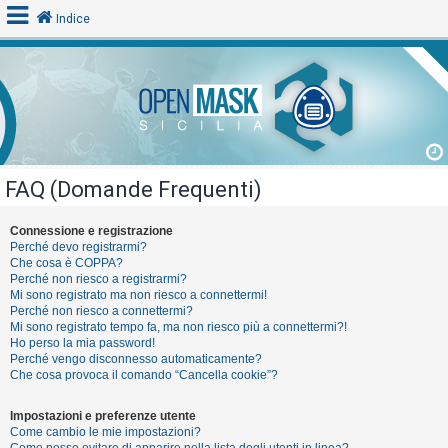
Indice
L
o
g
i
FAQ (Domande Frequenti)
n
Connessione e registrazione
Perché devo registrarmi?
A
Che cosa è COPPA?
Perché non riesco a registrarmi?
r
Mi sono registrato ma non riesco a connettermi!
g
Perché non riesco a connettermi?
Mi sono registrato tempo fa, ma non riesco più a connettermi?!
o
Ho perso la mia password!
m
Perché vengo disconnesso automaticamente?
Che cosa provoca il comando “Cancella cookie”?
e
n
Impostazioni e preferenze utente
t
Come cambio le mie impostazioni?
Come posso evitare di apparire nella lista degli utenti in linea?