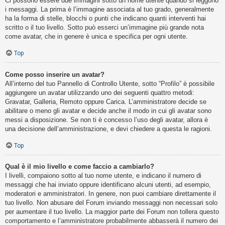
Ci possono essere due immagini sotto un nome utente quando si leggono
i messaggi. La prima è l’immagine associata al tuo grado, generalmente
ha la forma di stelle, blocchi o punti che indicano quanti interventi hai
scritto o il tuo livello. Sotto può esserci un’immagine più grande nota
come avatar, che in genere è unica e specifica per ogni utente.
Top
Come posso inserire un avatar?
All’interno del tuo Pannello di Controllo Utente, sotto “Profilo” è possibile
aggiungere un avatar utilizzando uno dei seguenti quattro metodi:
Gravatar, Galleria, Remoto oppure Carica. L’amministratore decide se
abilitare o meno gli avatar e decide anche il modo in cui gli avatar sono
messi a disposizione. Se non ti è concesso l’uso degli avatar, allora è
una decisione dell’amministrazione, e devi chiedere a questa le ragioni.
Top
Qual è il mio livello e come faccio a cambiarlo?
I livelli, compaiono sotto al tuo nome utente, e indicano il numero di
messaggi che hai inviato oppure identificano alcuni utenti, ad esempio,
moderatori e amministratori. In genere, non puoi cambiare direttamente il
tuo livello. Non abusare del Forum inviando messaggi non necessari solo
per aumentare il tuo livello. La maggior parte dei Forum non tollera questo
comportamento e l’amministratore probabilmente abbasserà il numero dei