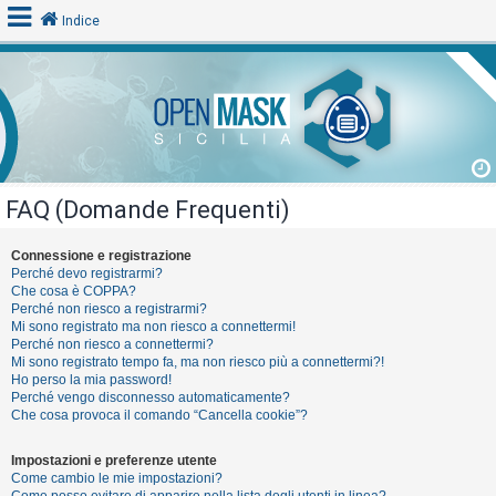
Indice
L
o
g
i
FAQ (Domande Frequenti)
n
Connessione e registrazione
Perché devo registrarmi?
A
Che cosa è COPPA?
Perché non riesco a registrarmi?
r
Mi sono registrato ma non riesco a connettermi!
g
Perché non riesco a connettermi?
Mi sono registrato tempo fa, ma non riesco più a connettermi?!
o
Ho perso la mia password!
m
Perché vengo disconnesso automaticamente?
Che cosa provoca il comando “Cancella cookie”?
e
n
Impostazioni e preferenze utente
t
Come cambio le mie impostazioni?
Come posso evitare di apparire nella lista degli utenti in linea?