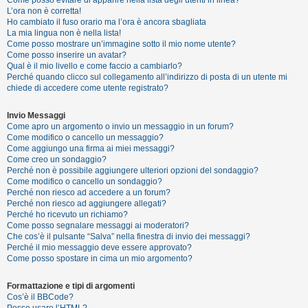
i
L’ora non è corretta!
s
Ho cambiato il fuso orario ma l’ora è ancora sbagliata
La mia lingua non è nella lista!
e
Come posso mostrare un’immagine sotto il mio nome utente?
n
Come posso inserire un avatar?
Qual è il mio livello e come faccio a cambiarlo?
z
Perché quando clicco sul collegamento all’indirizzo di posta di un utente mi
a
chiede di accedere come utente registrato?
r
Invio Messaggi
i
Come apro un argomento o invio un messaggio in un forum?
s
Come modifico o cancello un messaggio?
Come aggiungo una firma ai miei messaggi?
p
Come creo un sondaggio?
o
Perché non è possibile aggiungere ulteriori opzioni del sondaggio?
Come modifico o cancello un sondaggio?
s
Perché non riesco ad accedere a un forum?
t
Perché non riesco ad aggiungere allegati?
Perché ho ricevuto un richiamo?
a
Come posso segnalare messaggi ai moderatori?
Che cos’è il pulsante “Salva” nella finestra di invio dei messaggi?
Perché il mio messaggio deve essere approvato?
Come posso spostare in cima un mio argomento?
A
r
Formattazione e tipi di argomenti
Cos’è il BBCode?
g