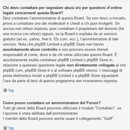
Chi devo contattare per segnalare abusi e/o per questioni d’ordine
legale concernenti questa Board?
Devi contattare l’amministratore di questa Board. Se non riesci a trovarlo,
prova a contattare uno dei moderatori e chiedi a chi puoi rivolgerti. Se
ancora non ottieni risposta, puoi contattare il proprietario del dominio (fai
una ricerca con
whois
) oppure, se la Board è ospitata da un servizio
gratuito (ad es. yahoo, free.fr, f2s.com, ecc.), l’amministratore di tale
servizio. Nota che phpBB Limited e phpBB Store non hanno
assolutamente alcun controllo
e non possono essere ritenuti
responsabili di come, dove e da chi viene utilizzata questa Board. È
assolutamente inutile contattare phpBB Limited o phpBB Store in
relazione a qualsiasi questione legale
non direttamente collegata
al sito
phpBB.com, phpBB-Store.it o al software phpBB stesso. I messaggi di
posta elettronica inviati a phpBB Limited o a phpBB Store riguardanti
l’uso da parte di terzi di questo programma non riceveranno risposta.
Top
Come posso contattare un amministratore del Forum?
Tutti gli utenti della Board possono utilizzare il modulo "Contattaci", se
l’opzione è stata abilitata dall’amministratore.
I membri della Board possono anche usare il collegamento "Staff".
Top