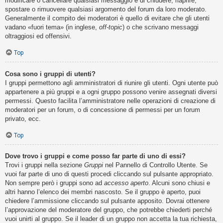
modificare o cancellare qualsiasi messaggio e di chiudere, riaprire,
spostare o rimuovere qualsiasi argomento del forum da loro moderato.
Generalmente il compito dei moderatori è quello di evitare che gli utenti
vadano «fuori tema» (in inglese,
off-topic
) o che scrivano messaggi
oltraggiosi ed offensivi.
Top
Cosa sono i gruppi di utenti?
I gruppi permettono agli amministratori di riunire gli utenti. Ogni utente può
appartenere a più gruppi e a ogni gruppo possono venire assegnati diversi
permessi. Questo facilita l’amministratore nelle operazioni di creazione di
moderatori per un forum, o di concessione di permessi per un forum
privato, ecc.
Top
Dove trovo i gruppi e come posso far parte di uno di essi?
Trovi i gruppi nella sezione
Gruppi
nel Pannello di Controllo Utente. Se
vuoi far parte di uno di questi procedi cliccando sul pulsante appropriato.
Non sempre però i gruppi sono ad
accesso aperto
. Alcuni sono chiusi e
altri hanno l’elenco dei membri nascosto. Se il gruppo è aperto, puoi
chiedere l’ammissione cliccando sul pulsante apposito. Dovrai ottenere
l’approvazione del moderatore del gruppo, che potrebbe chiederti perché
vuoi unirti al gruppo. Se il leader di un gruppo non accetta la tua richiesta,