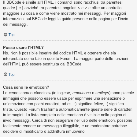
Il BBCode è simile all’HTML, i comandi sono racchiusi tra parentesi
quadre [ e ] anziché tra parentesi angolari < e > e offre un controllo
maggiore su cosa e come viene mostrato nei messaggi. Per maggiori
informazioni sul BBCode leggi la guida presente nella pagina per l’invio
dei messaggi.
Top
Posso usare l’HTML?
No. Non è possibile inserire del codice HTML e ottenere che sia
interpretato come tale in questo Forum. La maggior parte delle funzioni
dell’HTML può essere sostituita dal BBCode.
Top
Cosa sono le emoticon?
Le «emoticon» o «faccine» (in inglese,
emoticons
o
smileys
) sono piccole
immagini che possono essere usate per esprimere una sensazione o
un’emozione con pochi caratteri; ad es. :) significa felice, :( significa
triste. Questo Forum trasforma automaticamente queste serie di caratteri
in immagini. La lista completa delle emoticon è visibile nella pagina di
invio messaggi. Cerca di non esagerare nell’uso delle emoticon, possono
facilmente rendere un messaggio illeggibile, e un moderatore potrebbe
decidere di modificarlo o addirittura rimuoverlo.