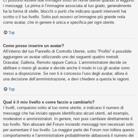
Ci possono essere due immagini sotto un nome utente quando si leggono
i messaggi. La prima è l’immagine associata al tuo grado, generalmente
ha la forma di stelle, blocchi o punti che indicano quanti interventi hai
scritto o il tuo livello. Sotto può esserci un’immagine più grande nota
come avatar, che in genere è unica e specifica per ogni utente.
Top
Come posso inserire un avatar?
All’interno del tuo Pannello di Controllo Utente, sotto “Profilo” è possibile
aggiungere un avatar utilizzando uno dei seguenti quattro metodi:
Gravatar, Galleria, Remoto oppure Carica. L’amministratore decide se
abilitare o meno gli avatar e decide anche il modo in cui gli avatar sono
messi a disposizione. Se non ti è concesso l’uso degli avatar, allora è
una decisione dell’amministrazione, e devi chiedere a questa le ragioni.
Top
Qual è il mio livello e come faccio a cambiarlo?
I livelli, compaiono sotto al tuo nome utente, e indicano il numero di
messaggi che hai inviato oppure identificano alcuni utenti, ad esempio,
moderatori e amministratori. In genere, non puoi cambiare direttamente il
tuo livello. Non abusare del Forum inviando messaggi non necessari solo
per aumentare il tuo livello. La maggior parte dei Forum non tollera questo
comportamento e l’amministratore probabilmente abbasserà il numero dei