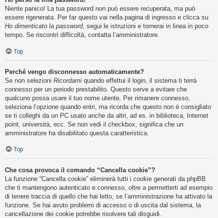
Niente panico! La tua password non può essere recuperata, ma può
essere rigenerata. Per far questo vai nella pagina di ingresso e clicca su
Ho dimenticato la password
, segui le istruzioni e tornerai in linea in poco
tempo. Se riscontri difficoltà, contatta l’amministratore.
Top
Perché vengo disconnesso automaticamente?
Se non selezioni
Ricordami
quando effettui il login, il sistema ti terrà
connesso per un periodo prestabilito. Questo serve a evitare che
qualcuno possa usare il tuo nome utente. Per rimanere connesso,
seleziona l’opzione quando entri, ma ricorda che questo non è consigliato
se ti colleghi da un PC usato anche da altri, ad es. in biblioteca, Internet
point, università, ecc. Se non vedi il checkbox, significa che un
amministratore ha disabilitato questa caratteristica.
Top
Che cosa provoca il comando “Cancella cookie”?
La funzione “Cancella cookie” eliminerà tutti i cookie generati da phpBB
che ti mantengono autenticato e connesso, oltre a permetterti ad esempio
di tenere traccia di quello che hai letto, se l’amministrazione ha attivato la
funzione. Se hai avuto problemi di accesso o di uscita dal sistema, la
cancellazione dei cookie potrebbe risolvere tali disguidi.