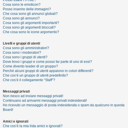
Posso usare l’HTML?
o
Cosa sono le emoticon?
Posso inserire delle immagini?
m
Che cosa sono gli annunci globali?
e
Cosa sono gli annunci?
Cosa sono gli argomenti importanti?
n
Cosa sono gli argomenti bloccati?
t
Che cosa sono le icone argomento?
i
Livelli e gruppi di utenti
a
Cosa sono gli amministratori?
t
Cosa sono i moderatori?
Cosa sono i gruppi di utenti?
t
Dove trovo i gruppi e come posso far parte di uno di essi?
i
Come divento leader di un gruppo?
Perché alcuni gruppi di utenti appaiono in colori differenti?
v
Che cos’è un gruppo di utenti predefinito?
i
Che cos’è il collegamento “Staff”?
Messaggi privati
Non riesco ad inviare messaggi privati!
C
Continuano ad arrivarmi messaggi privati indesiderati!
e
Ho ricevuto un messaggio di posta indesiderata o spam da qualcuno in questa
Board!
r
c
Amici e ignorati
a
Che cos’è la mia lista amici e ignorati?