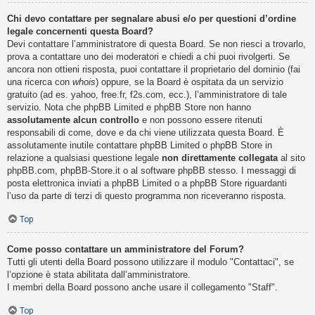
Chi devo contattare per segnalare abusi e/o per questioni d’ordine
legale concernenti questa Board?
Devi contattare l’amministratore di questa Board. Se non riesci a trovarlo,
prova a contattare uno dei moderatori e chiedi a chi puoi rivolgerti. Se
ancora non ottieni risposta, puoi contattare il proprietario del dominio (fai
una ricerca con
whois
) oppure, se la Board è ospitata da un servizio
gratuito (ad es. yahoo, free.fr, f2s.com, ecc.), l’amministratore di tale
servizio. Nota che phpBB Limited e phpBB Store non hanno
assolutamente alcun controllo
e non possono essere ritenuti
responsabili di come, dove e da chi viene utilizzata questa Board. È
assolutamente inutile contattare phpBB Limited o phpBB Store in
relazione a qualsiasi questione legale
non direttamente collegata
al sito
phpBB.com, phpBB-Store.it o al software phpBB stesso. I messaggi di
posta elettronica inviati a phpBB Limited o a phpBB Store riguardanti
l’uso da parte di terzi di questo programma non riceveranno risposta.
Top
Come posso contattare un amministratore del Forum?
Tutti gli utenti della Board possono utilizzare il modulo "Contattaci", se
l’opzione è stata abilitata dall’amministratore.
I membri della Board possono anche usare il collegamento "Staff".
Top