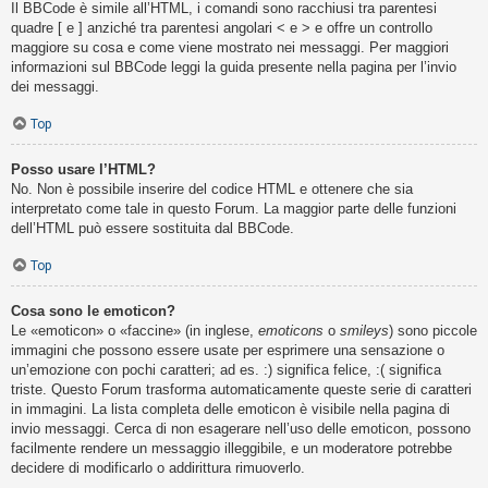
Il BBCode è simile all’HTML, i comandi sono racchiusi tra parentesi
quadre [ e ] anziché tra parentesi angolari < e > e offre un controllo
maggiore su cosa e come viene mostrato nei messaggi. Per maggiori
informazioni sul BBCode leggi la guida presente nella pagina per l’invio
dei messaggi.
Top
Posso usare l’HTML?
No. Non è possibile inserire del codice HTML e ottenere che sia
interpretato come tale in questo Forum. La maggior parte delle funzioni
dell’HTML può essere sostituita dal BBCode.
Top
Cosa sono le emoticon?
Le «emoticon» o «faccine» (in inglese,
emoticons
o
smileys
) sono piccole
immagini che possono essere usate per esprimere una sensazione o
un’emozione con pochi caratteri; ad es. :) significa felice, :( significa
triste. Questo Forum trasforma automaticamente queste serie di caratteri
in immagini. La lista completa delle emoticon è visibile nella pagina di
invio messaggi. Cerca di non esagerare nell’uso delle emoticon, possono
facilmente rendere un messaggio illeggibile, e un moderatore potrebbe
decidere di modificarlo o addirittura rimuoverlo.