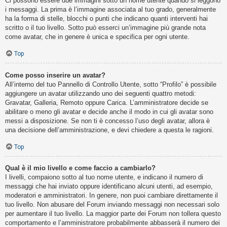
Ci possono essere due immagini sotto un nome utente quando si leggono
i messaggi. La prima è l’immagine associata al tuo grado, generalmente
ha la forma di stelle, blocchi o punti che indicano quanti interventi hai
scritto o il tuo livello. Sotto può esserci un’immagine più grande nota
come avatar, che in genere è unica e specifica per ogni utente.
Top
Come posso inserire un avatar?
All’interno del tuo Pannello di Controllo Utente, sotto “Profilo” è possibile
aggiungere un avatar utilizzando uno dei seguenti quattro metodi:
Gravatar, Galleria, Remoto oppure Carica. L’amministratore decide se
abilitare o meno gli avatar e decide anche il modo in cui gli avatar sono
messi a disposizione. Se non ti è concesso l’uso degli avatar, allora è
una decisione dell’amministrazione, e devi chiedere a questa le ragioni.
Top
Qual è il mio livello e come faccio a cambiarlo?
I livelli, compaiono sotto al tuo nome utente, e indicano il numero di
messaggi che hai inviato oppure identificano alcuni utenti, ad esempio,
moderatori e amministratori. In genere, non puoi cambiare direttamente il
tuo livello. Non abusare del Forum inviando messaggi non necessari solo
per aumentare il tuo livello. La maggior parte dei Forum non tollera questo
comportamento e l’amministratore probabilmente abbasserà il numero dei