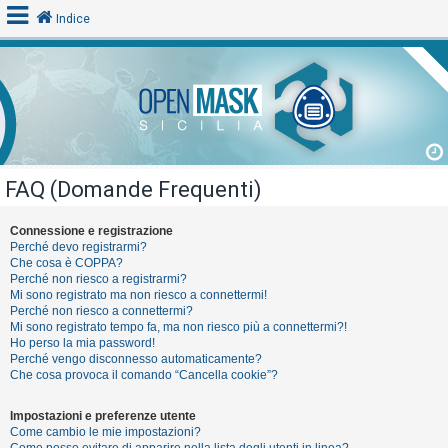
Indice
L
o
g
i
FAQ (Domande Frequenti)
n
Connessione e registrazione
Perché devo registrarmi?
A
Che cosa è COPPA?
Perché non riesco a registrarmi?
r
Mi sono registrato ma non riesco a connettermi!
g
Perché non riesco a connettermi?
Mi sono registrato tempo fa, ma non riesco più a connettermi?!
o
Ho perso la mia password!
m
Perché vengo disconnesso automaticamente?
Che cosa provoca il comando “Cancella cookie”?
e
n
Impostazioni e preferenze utente
t
Come cambio le mie impostazioni?
Come posso evitare di apparire nella lista degli utenti in linea?