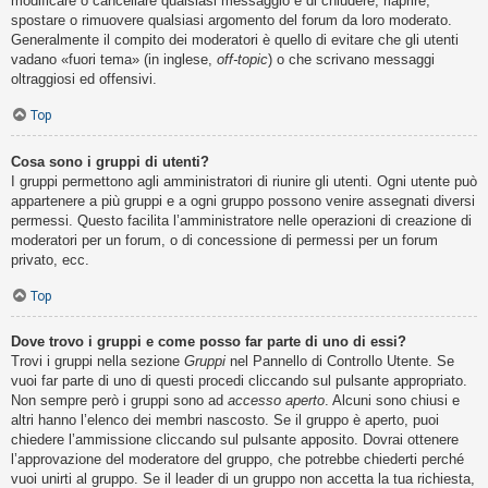
modificare o cancellare qualsiasi messaggio e di chiudere, riaprire,
spostare o rimuovere qualsiasi argomento del forum da loro moderato.
Generalmente il compito dei moderatori è quello di evitare che gli utenti
vadano «fuori tema» (in inglese,
off-topic
) o che scrivano messaggi
oltraggiosi ed offensivi.
Top
Cosa sono i gruppi di utenti?
I gruppi permettono agli amministratori di riunire gli utenti. Ogni utente può
appartenere a più gruppi e a ogni gruppo possono venire assegnati diversi
permessi. Questo facilita l’amministratore nelle operazioni di creazione di
moderatori per un forum, o di concessione di permessi per un forum
privato, ecc.
Top
Dove trovo i gruppi e come posso far parte di uno di essi?
Trovi i gruppi nella sezione
Gruppi
nel Pannello di Controllo Utente. Se
vuoi far parte di uno di questi procedi cliccando sul pulsante appropriato.
Non sempre però i gruppi sono ad
accesso aperto
. Alcuni sono chiusi e
altri hanno l’elenco dei membri nascosto. Se il gruppo è aperto, puoi
chiedere l’ammissione cliccando sul pulsante apposito. Dovrai ottenere
l’approvazione del moderatore del gruppo, che potrebbe chiederti perché
vuoi unirti al gruppo. Se il leader di un gruppo non accetta la tua richiesta,