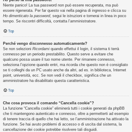
Niente panico! La tua password non può essere recuperata, ma può
essere rigenerata. Per far questo vai nella pagina di ingresso e clicca su
Ho dimenticato la password
, segui le istruzioni e tornerai in linea in poco
tempo. Se riscontri difficoltà, contatta l’amministratore.
Top
Perché vengo disconnesso automaticamente?
Se non selezioni
Ricordami
quando effettui il login, il sistema ti terrà
connesso per un periodo prestabilito. Questo serve a evitare che
qualcuno possa usare il tuo nome utente. Per rimanere connesso,
seleziona l’opzione quando entri, ma ricorda che questo non è consigliato
se ti colleghi da un PC usato anche da altri, ad es. in biblioteca, Internet
point, università, ecc. Se non vedi il checkbox, significa che un
amministratore ha disabilitato questa caratteristica.
Top
Che cosa provoca il comando “Cancella cookie”?
La funzione “Cancella cookie” eliminerà tutti i cookie generati da phpBB
che ti mantengono autenticato e connesso, oltre a permetterti ad esempio
di tenere traccia di quello che hai letto, se l’amministrazione ha attivato la
funzione. Se hai avuto problemi di accesso o di uscita dal sistema, la
cancellazione dei cookie potrebbe risolvere tali disguidi.