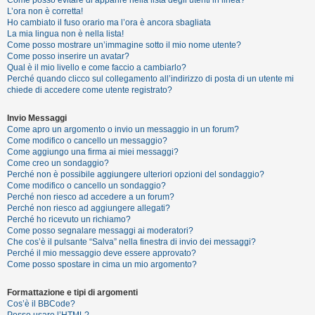
i
L’ora non è corretta!
s
Ho cambiato il fuso orario ma l’ora è ancora sbagliata
La mia lingua non è nella lista!
e
Come posso mostrare un’immagine sotto il mio nome utente?
n
Come posso inserire un avatar?
Qual è il mio livello e come faccio a cambiarlo?
z
Perché quando clicco sul collegamento all’indirizzo di posta di un utente mi
a
chiede di accedere come utente registrato?
r
Invio Messaggi
i
Come apro un argomento o invio un messaggio in un forum?
s
Come modifico o cancello un messaggio?
Come aggiungo una firma ai miei messaggi?
p
Come creo un sondaggio?
o
Perché non è possibile aggiungere ulteriori opzioni del sondaggio?
Come modifico o cancello un sondaggio?
s
Perché non riesco ad accedere a un forum?
t
Perché non riesco ad aggiungere allegati?
Perché ho ricevuto un richiamo?
a
Come posso segnalare messaggi ai moderatori?
Che cos’è il pulsante “Salva” nella finestra di invio dei messaggi?
Perché il mio messaggio deve essere approvato?
Come posso spostare in cima un mio argomento?
A
r
Formattazione e tipi di argomenti
Cos’è il BBCode?
g