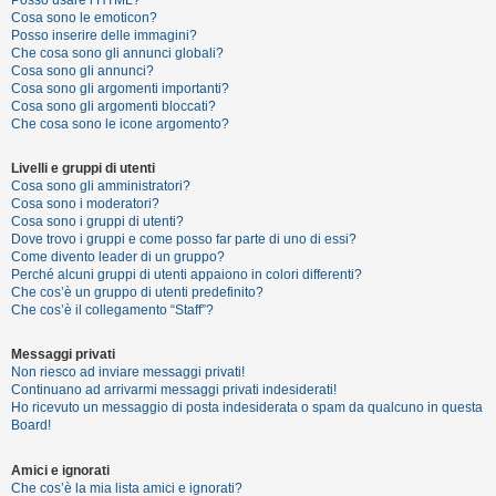
Posso usare l’HTML?
o
Cosa sono le emoticon?
Posso inserire delle immagini?
m
Che cosa sono gli annunci globali?
e
Cosa sono gli annunci?
Cosa sono gli argomenti importanti?
n
Cosa sono gli argomenti bloccati?
t
Che cosa sono le icone argomento?
i
Livelli e gruppi di utenti
a
Cosa sono gli amministratori?
t
Cosa sono i moderatori?
Cosa sono i gruppi di utenti?
t
Dove trovo i gruppi e come posso far parte di uno di essi?
i
Come divento leader di un gruppo?
Perché alcuni gruppi di utenti appaiono in colori differenti?
v
Che cos’è un gruppo di utenti predefinito?
i
Che cos’è il collegamento “Staff”?
Messaggi privati
Non riesco ad inviare messaggi privati!
C
Continuano ad arrivarmi messaggi privati indesiderati!
e
Ho ricevuto un messaggio di posta indesiderata o spam da qualcuno in questa
Board!
r
c
Amici e ignorati
a
Che cos’è la mia lista amici e ignorati?