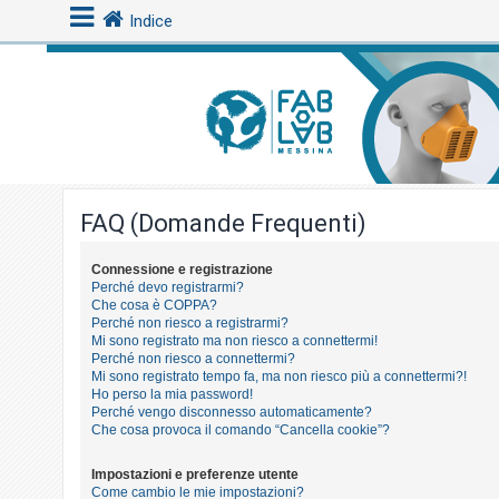
Indice
L
o
g
i
FAQ (Domande Frequenti)
n
Connessione e registrazione
Perché devo registrarmi?
A
Che cosa è COPPA?
r
Perché non riesco a registrarmi?
Mi sono registrato ma non riesco a connettermi!
g
Perché non riesco a connettermi?
o
Mi sono registrato tempo fa, ma non riesco più a connettermi?!
Ho perso la mia password!
m
Perché vengo disconnesso automaticamente?
e
Che cosa provoca il comando “Cancella cookie”?
n
Impostazioni e preferenze utente
t
Come cambio le mie impostazioni?