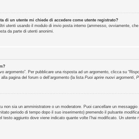
ta di un utente mi chiede di accedere come utente registrato?
altri utenti usando il modulo di invio posta interno (ammesso, ovviamente, che
sta da parte di utenti anonimi.
um?
 argomento”. Per pubblicare una risposta ad un argomento, clicca su “Rispondi
 alla pagina del forum o dell’argomento (la lista
Puoi aprire nuovi argomenti
,
P
 tu non sia un amministratore o un moderatore. Puoi cancellare un messaggio
mitato periodo di tempo dopo il suo inserimento) premendo il pulsante
modific
del testo aggiunto dove viene indicato quante volte l’hai modificato. Un uten