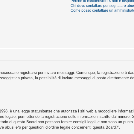
Perché la caratteristica X non è dispon
Chi devo contattare per segnalare abus
Come posso contattare un amministrat
necessario registrarsi per inviare messaggi. Comunque, la registrazione ti darà
saggistica privata, la possibilità di inviare messaggi di posta direttamente dal
98, è una legge statunitense che autorizza i siti web a raccogliere informazion
ore legale, permettendo la registrazione delle informazioni scritte dal minore. 
ario di questa Board non possono fornire consigli legali e non sono un punto di
re abusi e/o per questioni d’ordine legale concernenti questa Board?”.