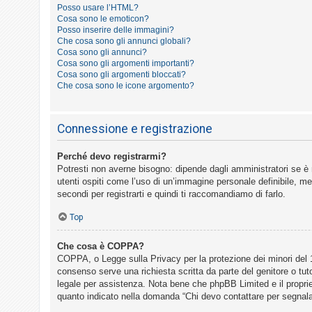
o
Posso usare l’HTML?
Cosa sono le emoticon?
m
Posso inserire delle immagini?
e
Che cosa sono gli annunci globali?
Cosa sono gli annunci?
n
Cosa sono gli argomenti importanti?
t
Cosa sono gli argomenti bloccati?
Che cosa sono le icone argomento?
i
a
t
Connessione e registrazione
t
Perché devo registrarmi?
i
Potresti non averne bisogno: dipende dagli amministratori se è 
v
utenti ospiti come l’uso di un’immagine personale definibile, mes
i
secondi per registrarti e quindi ti raccomandiamo di farlo.
Top
C
Che cosa è COPPA?
e
COPPA, o Legge sulla Privacy per la protezione dei minori del 19
r
consenso serve una richiesta scritta da parte del genitore o tut
legale per assistenza. Nota bene che phpBB Limited e il propriet
c
quanto indicato nella domanda “Chi devo contattare per segnala
a