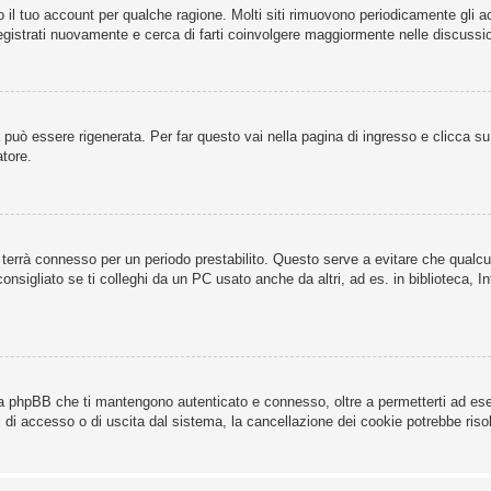
o il tuo account per qualche ragione. Molti siti rimuovono periodicamente gli 
registrati nuovamente e cerca di farti coinvolgere maggiormente nelle discussio
uò essere rigenerata. Per far questo vai nella pagina di ingresso e clicca s
atore.
 ti terrà connesso per un periodo prestabilito. Questo serve a evitare che qua
sigliato se ti colleghi da un PC usato anche da altri, ad es. in biblioteca, In
da phpBB che ti mantengono autenticato e connesso, oltre a permetterti ad esem
 di accesso o di uscita dal sistema, la cancellazione dei cookie potrebbe risolv