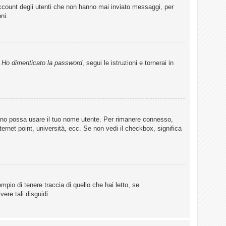
account degli utenti che non hanno mai inviato messaggi, per
ni.
u
Ho dimenticato la password
, segui le istruzioni e tornerai in
lcuno possa usare il tuo nome utente. Per rimanere connesso,
ternet point, università, ecc. Se non vedi il checkbox, significa
pio di tenere traccia di quello che hai letto, se
ere tali disguidi.