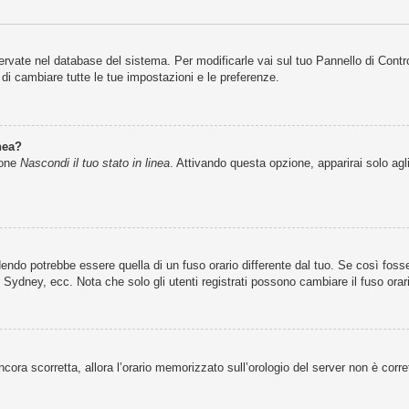
servate nel database del sistema. Per modificarle vai sul tuo Pannello di Cont
i cambiare tutte le tue impostazioni e le preferenze.
nea?
ione
Nascondi il tuo stato in linea
. Attivando questa opzione, apparirai solo agl
ndo potrebbe essere quella di un fuso orario differente dal tuo. Se così fosse,
 Sydney, ecc. Nota che solo gli utenti registrati possono cambiare il fuso orar
 ancora scorretta, allora l’orario memorizzato sull’orologio del server non è cor