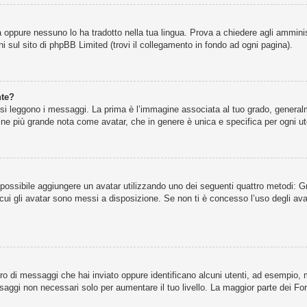
 oppure nessuno lo ha tradotto nella tua lingua. Prova a chiedere agli amminist
i sul sito di phpBB Limited (trovi il collegamento in fondo ad ogni pagina).
nte?
leggono i messaggi. La prima è l’immagine associata al tuo grado, generalmen
agine più grande nota come avatar, che in genere è unica e specifica per ogni ut
” è possibile aggiungere un avatar utilizzando uno dei seguenti quattro metodi:
cui gli avatar sono messi a disposizione. Se non ti è concesso l’uso degli ava
ero di messaggi che hai inviato oppure identificano alcuni utenti, ad esempio,
ssaggi non necessari solo per aumentare il tuo livello. La maggior parte dei 