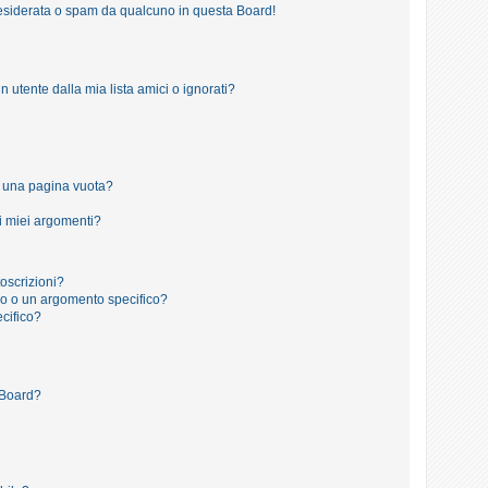
esiderata o spam da qualcuno in questa Board!
tente dalla mia lista amici o ignorati?
o una pagina vuota?
i miei argomenti?
toscrizioni?
o o un argomento specifico?
cifico?
 Board?