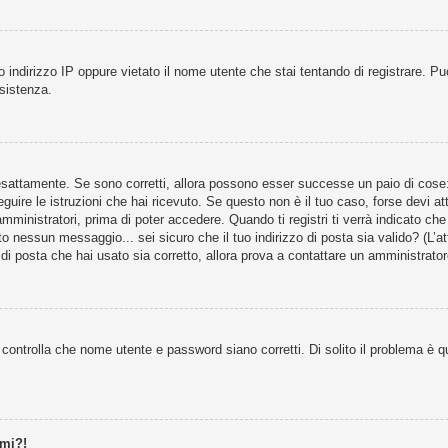
 indirizzo IP oppure vietato il nome utente che stai tentando di registrare. Può
ssistenza.
esattamente. Se sono corretti, allora possono esser successe un paio di cose: s
eguire le istruzioni che hai ricevuto. Se questo non è il tuo caso, forse devi at
ministratori, prima di poter accedere. Quando ti registri ti verrà indicato che t
o nessun messaggio... sei sicuro che il tuo indirizzo di posta sia valido? (L’att
di posta che hai usato sia corretto, allora prova a contattare un amministrator
controlla che nome utente e password siano corretti. Di solito il problema è qu
rmi?!