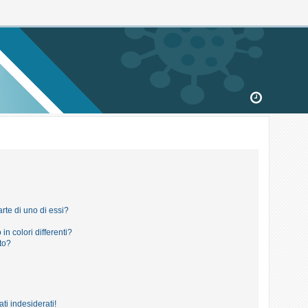
rte di uno di essi?
in colori differenti?
to?
ti indesiderati!