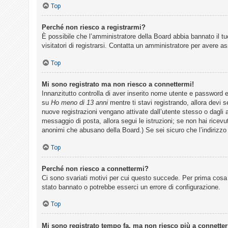
Top
F
Perché non riesco a registrarmi?
È possibile che l’amministratore della Board abbia bannato il tuo
A
visitatori di registrarsi. Contatta un amministratore per avere a
Q
Top
Mi sono registrato ma non riesco a connettermi!
Innanzitutto controlla di aver inserito nome utente e password 
su
Ho meno di 13 anni
mentre ti stavi registrando, allora devi s
nuove registrazioni vengano attivate dall’utente stesso o dagli am
messaggio di posta, allora segui le istruzioni; se non hai ricevut
anonimi che abusano della Board.) Se sei sicuro che l’indirizzo 
Top
Perché non riesco a connettermi?
Ci sono svariati motivi per cui questo succede. Per prima cosa 
stato bannato o potrebbe esserci un errore di configurazione.
Top
Mi sono registrato tempo fa, ma non riesco più a connette