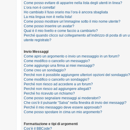
i
Come posso evitare di apparire nella lista degli utenti in linea?
L’ora non è corretta!
s
Ho cambiato il fuso orario ma l’ora è ancora sbagliata
e
La mia lingua non è nella lista!
Come posso mostrare un’immagine sotto il mio nome utente?
n
Come posso inserire un avatar?
z
Qual è il mio livello e come faccio a cambiarlo?
Perché quando clicco sul collegamento all’indirizzo di posta di un
a
utente registrato?
r
i
Invio Messaggi
Come apro un argomento o invio un messaggio in un forum?
s
Come modifico o cancello un messaggio?
p
Come aggiungo una firma ai miei messaggi?
Come creo un sondaggio?
o
Perché non è possibile aggiungere ulteriori opzioni del sondaggio?
s
Come modifico o cancello un sondaggio?
Perché non riesco ad accedere a un forum?
t
Perché non riesco ad aggiungere allegati?
a
Perché ho ricevuto un richiamo?
Come posso segnalare messaggi ai moderatori?
Che cos’è il pulsante “Salva” nella finestra di invio dei messaggi?
Perché il mio messaggio deve essere approvato?
A
Come posso spostare in cima un mio argomento?
r
Formattazione e tipi di argomenti
g
Cos’è il BBCode?