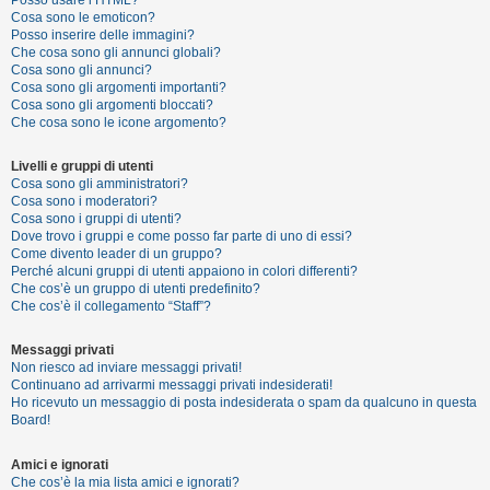
Posso usare l’HTML?
o
Cosa sono le emoticon?
Posso inserire delle immagini?
m
Che cosa sono gli annunci globali?
e
Cosa sono gli annunci?
Cosa sono gli argomenti importanti?
n
Cosa sono gli argomenti bloccati?
t
Che cosa sono le icone argomento?
i
Livelli e gruppi di utenti
a
Cosa sono gli amministratori?
t
Cosa sono i moderatori?
Cosa sono i gruppi di utenti?
t
Dove trovo i gruppi e come posso far parte di uno di essi?
i
Come divento leader di un gruppo?
Perché alcuni gruppi di utenti appaiono in colori differenti?
v
Che cos’è un gruppo di utenti predefinito?
i
Che cos’è il collegamento “Staff”?
Messaggi privati
Non riesco ad inviare messaggi privati!
C
Continuano ad arrivarmi messaggi privati indesiderati!
e
Ho ricevuto un messaggio di posta indesiderata o spam da qualcuno in questa
Board!
r
c
Amici e ignorati
a
Che cos’è la mia lista amici e ignorati?