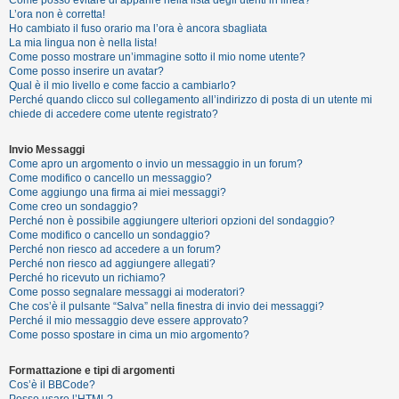
i
L’ora non è corretta!
s
Ho cambiato il fuso orario ma l’ora è ancora sbagliata
La mia lingua non è nella lista!
e
Come posso mostrare un’immagine sotto il mio nome utente?
n
Come posso inserire un avatar?
Qual è il mio livello e come faccio a cambiarlo?
z
Perché quando clicco sul collegamento all’indirizzo di posta di un utente mi
a
chiede di accedere come utente registrato?
r
Invio Messaggi
i
Come apro un argomento o invio un messaggio in un forum?
s
Come modifico o cancello un messaggio?
Come aggiungo una firma ai miei messaggi?
p
Come creo un sondaggio?
o
Perché non è possibile aggiungere ulteriori opzioni del sondaggio?
Come modifico o cancello un sondaggio?
s
Perché non riesco ad accedere a un forum?
t
Perché non riesco ad aggiungere allegati?
Perché ho ricevuto un richiamo?
a
Come posso segnalare messaggi ai moderatori?
Che cos’è il pulsante “Salva” nella finestra di invio dei messaggi?
Perché il mio messaggio deve essere approvato?
Come posso spostare in cima un mio argomento?
A
r
Formattazione e tipi di argomenti
Cos’è il BBCode?
g