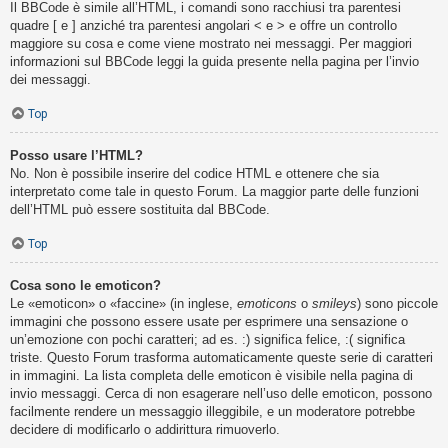
Il BBCode è simile all’HTML, i comandi sono racchiusi tra parentesi
quadre [ e ] anziché tra parentesi angolari < e > e offre un controllo
maggiore su cosa e come viene mostrato nei messaggi. Per maggiori
informazioni sul BBCode leggi la guida presente nella pagina per l’invio
dei messaggi.
Top
Posso usare l’HTML?
No. Non è possibile inserire del codice HTML e ottenere che sia
interpretato come tale in questo Forum. La maggior parte delle funzioni
dell’HTML può essere sostituita dal BBCode.
Top
Cosa sono le emoticon?
Le «emoticon» o «faccine» (in inglese,
emoticons
o
smileys
) sono piccole
immagini che possono essere usate per esprimere una sensazione o
un’emozione con pochi caratteri; ad es. :) significa felice, :( significa
triste. Questo Forum trasforma automaticamente queste serie di caratteri
in immagini. La lista completa delle emoticon è visibile nella pagina di
invio messaggi. Cerca di non esagerare nell’uso delle emoticon, possono
facilmente rendere un messaggio illeggibile, e un moderatore potrebbe
decidere di modificarlo o addirittura rimuoverlo.