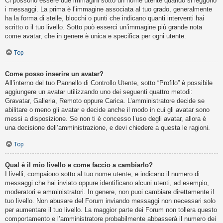
Ci possono essere due immagini sotto un nome utente quando si leggono
i messaggi. La prima è l’immagine associata al tuo grado, generalmente
ha la forma di stelle, blocchi o punti che indicano quanti interventi hai
scritto o il tuo livello. Sotto può esserci un’immagine più grande nota
come avatar, che in genere è unica e specifica per ogni utente.
Top
Come posso inserire un avatar?
All’interno del tuo Pannello di Controllo Utente, sotto “Profilo” è possibile
aggiungere un avatar utilizzando uno dei seguenti quattro metodi:
Gravatar, Galleria, Remoto oppure Carica. L’amministratore decide se
abilitare o meno gli avatar e decide anche il modo in cui gli avatar sono
messi a disposizione. Se non ti è concesso l’uso degli avatar, allora è
una decisione dell’amministrazione, e devi chiedere a questa le ragioni.
Top
Qual è il mio livello e come faccio a cambiarlo?
I livelli, compaiono sotto al tuo nome utente, e indicano il numero di
messaggi che hai inviato oppure identificano alcuni utenti, ad esempio,
moderatori e amministratori. In genere, non puoi cambiare direttamente il
tuo livello. Non abusare del Forum inviando messaggi non necessari solo
per aumentare il tuo livello. La maggior parte dei Forum non tollera questo
comportamento e l’amministratore probabilmente abbasserà il numero dei