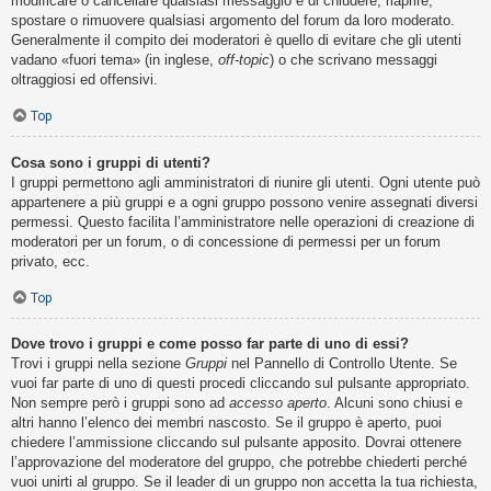
modificare o cancellare qualsiasi messaggio e di chiudere, riaprire,
spostare o rimuovere qualsiasi argomento del forum da loro moderato.
Generalmente il compito dei moderatori è quello di evitare che gli utenti
vadano «fuori tema» (in inglese,
off-topic
) o che scrivano messaggi
oltraggiosi ed offensivi.
Top
Cosa sono i gruppi di utenti?
I gruppi permettono agli amministratori di riunire gli utenti. Ogni utente può
appartenere a più gruppi e a ogni gruppo possono venire assegnati diversi
permessi. Questo facilita l’amministratore nelle operazioni di creazione di
moderatori per un forum, o di concessione di permessi per un forum
privato, ecc.
Top
Dove trovo i gruppi e come posso far parte di uno di essi?
Trovi i gruppi nella sezione
Gruppi
nel Pannello di Controllo Utente. Se
vuoi far parte di uno di questi procedi cliccando sul pulsante appropriato.
Non sempre però i gruppi sono ad
accesso aperto
. Alcuni sono chiusi e
altri hanno l’elenco dei membri nascosto. Se il gruppo è aperto, puoi
chiedere l’ammissione cliccando sul pulsante apposito. Dovrai ottenere
l’approvazione del moderatore del gruppo, che potrebbe chiederti perché
vuoi unirti al gruppo. Se il leader di un gruppo non accetta la tua richiesta,