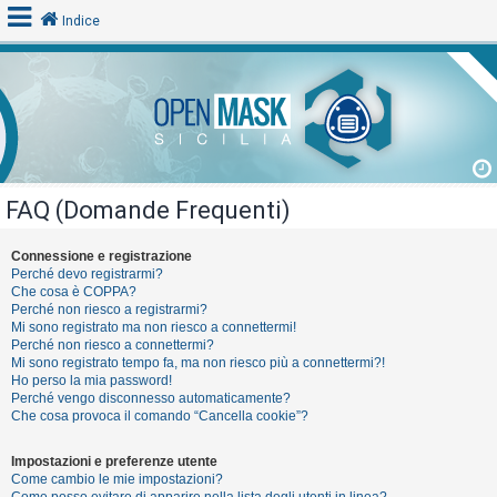
Indice
L
o
g
i
FAQ (Domande Frequenti)
n
Connessione e registrazione
Perché devo registrarmi?
A
Che cosa è COPPA?
Perché non riesco a registrarmi?
r
Mi sono registrato ma non riesco a connettermi!
g
Perché non riesco a connettermi?
Mi sono registrato tempo fa, ma non riesco più a connettermi?!
o
Ho perso la mia password!
m
Perché vengo disconnesso automaticamente?
Che cosa provoca il comando “Cancella cookie”?
e
n
Impostazioni e preferenze utente
t
Come cambio le mie impostazioni?
Come posso evitare di apparire nella lista degli utenti in linea?