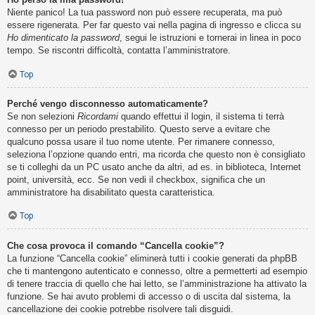
Niente panico! La tua password non può essere recuperata, ma può
essere rigenerata. Per far questo vai nella pagina di ingresso e clicca su
Ho dimenticato la password
, segui le istruzioni e tornerai in linea in poco
tempo. Se riscontri difficoltà, contatta l’amministratore.
Top
Perché vengo disconnesso automaticamente?
Se non selezioni
Ricordami
quando effettui il login, il sistema ti terrà
connesso per un periodo prestabilito. Questo serve a evitare che
qualcuno possa usare il tuo nome utente. Per rimanere connesso,
seleziona l’opzione quando entri, ma ricorda che questo non è consigliato
se ti colleghi da un PC usato anche da altri, ad es. in biblioteca, Internet
point, università, ecc. Se non vedi il checkbox, significa che un
amministratore ha disabilitato questa caratteristica.
Top
Che cosa provoca il comando “Cancella cookie”?
La funzione “Cancella cookie” eliminerà tutti i cookie generati da phpBB
che ti mantengono autenticato e connesso, oltre a permetterti ad esempio
di tenere traccia di quello che hai letto, se l’amministrazione ha attivato la
funzione. Se hai avuto problemi di accesso o di uscita dal sistema, la
cancellazione dei cookie potrebbe risolvere tali disguidi.