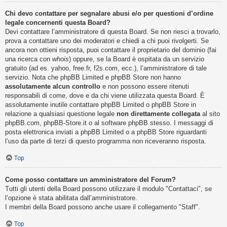
Chi devo contattare per segnalare abusi e/o per questioni d’ordine
legale concernenti questa Board?
Devi contattare l’amministratore di questa Board. Se non riesci a trovarlo,
prova a contattare uno dei moderatori e chiedi a chi puoi rivolgerti. Se
ancora non ottieni risposta, puoi contattare il proprietario del dominio (fai
una ricerca con
whois
) oppure, se la Board è ospitata da un servizio
gratuito (ad es. yahoo, free.fr, f2s.com, ecc.), l’amministratore di tale
servizio. Nota che phpBB Limited e phpBB Store non hanno
assolutamente alcun controllo
e non possono essere ritenuti
responsabili di come, dove e da chi viene utilizzata questa Board. È
assolutamente inutile contattare phpBB Limited o phpBB Store in
relazione a qualsiasi questione legale
non direttamente collegata
al sito
phpBB.com, phpBB-Store.it o al software phpBB stesso. I messaggi di
posta elettronica inviati a phpBB Limited o a phpBB Store riguardanti
l’uso da parte di terzi di questo programma non riceveranno risposta.
Top
Come posso contattare un amministratore del Forum?
Tutti gli utenti della Board possono utilizzare il modulo "Contattaci", se
l’opzione è stata abilitata dall’amministratore.
I membri della Board possono anche usare il collegamento "Staff".
Top