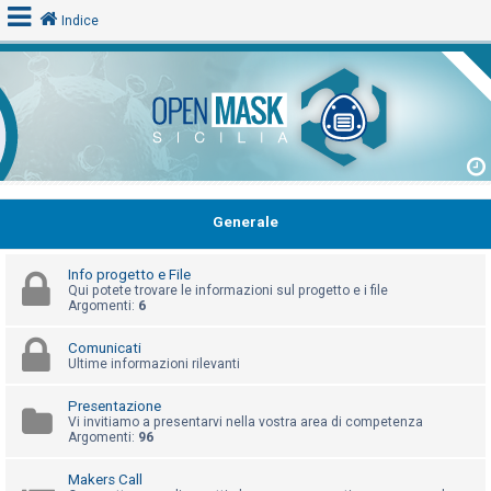
Indice
L
o
g
i
n
Generale
Info progetto e File
A
Qui potete trovare le informazioni sul progetto e i file
Argomenti:
6
r
g
Comunicati
Ultime informazioni rilevanti
o
m
Presentazione
e
Vi invitiamo a presentarvi nella vostra area di competenza
Argomenti:
96
n
t
Makers Call