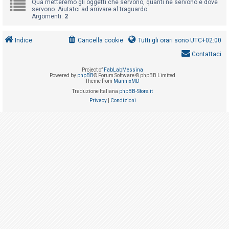
Qua metteremo gli oggetti che servono, quanti ne servono e dove
i
servono. Aiutatci ad arrivare al traguardo
s
Argomenti:
2
e
n
Indice
Cancella cookie
Tutti gli orari sono
UTC+02:00
z
Contattaci
a
Project of
FabLabMessina
Powered by
phpBB
® Forum Software © phpBB Limited
r
Theme from
MannixMD
i
Traduzione Italiana
phpBB-Store.it
Privacy
|
Condizioni
s
p
o
s
t
a
A
r
g